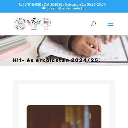
96/516-050 : OM 202956 : Nyitvatartás: 06:30-20:00
vuksuli@vuksuli.edu.hu
Hit- és erkölcstan 2024/25.