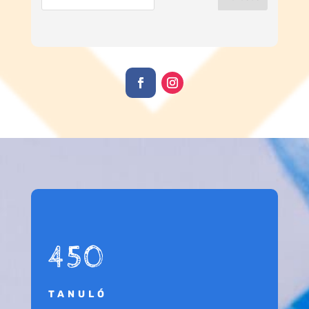
450
TANULÓ