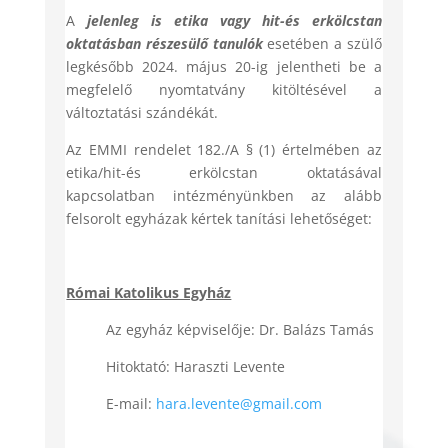
A
jelenleg is etika vagy hit-és erkölcstan
oktatásban részesülő tanulók
esetében a szülő
legkésőbb 2024. május 20-ig jelentheti be a
megfelelő nyomtatvány kitöltésével a
változtatási szándékát.
Az EMMI rendelet 182./A § (1) értelmében az
etika/hit-és erkölcstan oktatásával
kapcsolatban intézményünkben az alább
felsorolt egyházak kértek tanítási lehetőséget:
Római Katolikus Egyház
Az egyház képviselője: Dr. Balázs Tamás
Hitoktató: Haraszti Levente
E-mail:
hara.levente@gmail.com