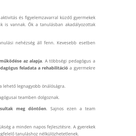
aktivitás és figyelemzavarral küzdő gyermekek
nk is vannak. Ők a tanulásban akadályozottak
nulási nehézség áll fenn. Kevesebb esetben
tműködése az alapja
. A többségi pedagógus a
dagógus feladata a rehabilitáció
a gyermekre
t a lehető legnagyobb önálóságra.
edagógusai teamben dolgoznak.
lósultak meg döntően
. Sajnos ezen a team
zükség a minden napos fejlesztésre. A gyerekek
felelő tanuláshoz nélkülözhetetlenek.