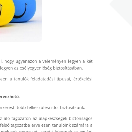
ll, hogy ugyanazon a véleményen legyen a két
legyen az esélyegyenlőség biztosításában.
sen a tanulók feladatadási típusai, értékelési
tervezhető
.
érést, több felkészülési időt biztosítsunk.
Az aló tagozaton az alapkészségek biztonságos
a felső tagozatba érve ezen tanulóink számára a
melynek szervezeti keretit lehetnek az egyéni