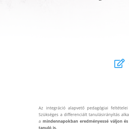

Az integráció alapvető pedagógiai feltételei
Szükséges a differenciált tanulásirányítás a
a
mindennapokban eredményessé váljon és s
tanuló is.