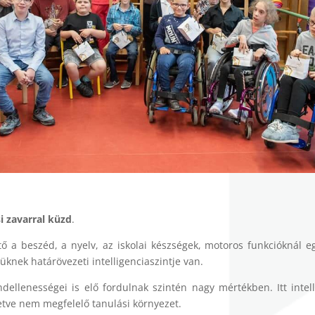
i zavarral küzd
.
ő a beszéd, a nyelv, az iskolai készségek, motoros funkcióknál eg
üknek határövezeti intelligenciaszintje van.
rendellenességei is elő fordulnak szintén nagy mértékben. Itt inte
letve nem megfelelő tanulási környezet.