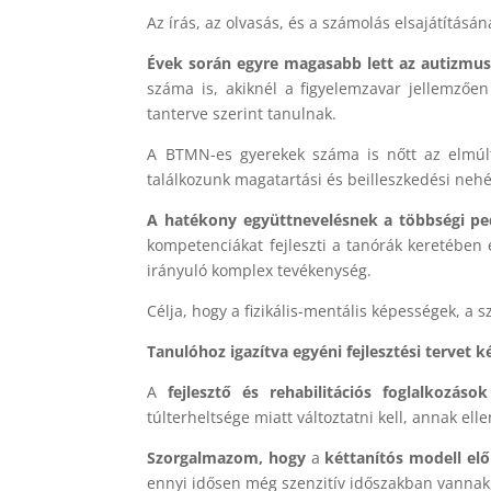
Az írás, az olvasás, és a számolás elsajátításá
Évek során egyre magasabb lett az autizmu
száma is, akiknél a figyelemzavar jellemzőe
tanterve szerint tanulnak.
A BTMN-es gyerekek száma is nőtt az elmúl
találkozunk magatartási és beilleszkedési neh
A hatékony együttnevelésnek a többségi pe
kompetenciákat fejleszti a tanórák keretében 
irányuló komplex tevékenység.
Célja, hogy a fizikális-mentális képességek, a 
Tanulóhoz igazítva egyéni fejlesztési tervet ké
A
fejlesztő és rehabilitációs foglalkozá
túlterheltsége miatt változtatni kell, annak el
Szorgalmazom, hogy
a
kéttanítós modell elő
ennyi idősen még szenzitív időszakban vannak