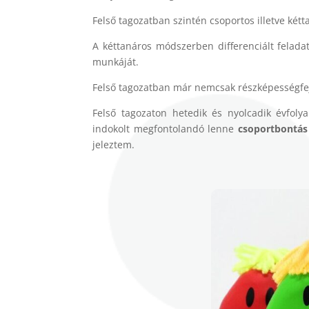
Felső tagozatban szintén csoportos illetve kétt
A kéttanáros módszerben differenciált feladatl
munkáját.
Felső tagozatban már nemcsak részképességfejl
Felső tagozaton hetedik és nyolcadik évfo
indokolt megfontolandó lenne
csoportbontás
jeleztem.