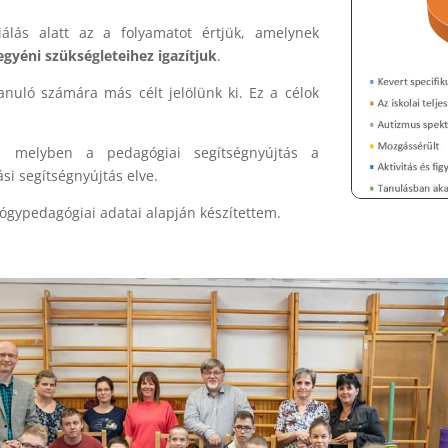
iálás alatt az a folyamatot értjük, amelynek
egyéni szükségleteihez igazítjuk
.
anuló számára más célt jelölünk ki. Ez a célok
a, melyben a pedagógiai segítségnyújtás a
si segítségnyújtás elve.
yógypedagógiai adatai alapján készítettem.