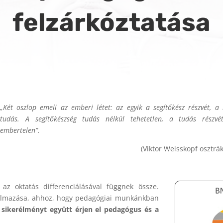
felzárkóztatása
„Két oszlop emeli az emberi létet: az egyik a segítőkész részvét, a
tudás. A segítőkészség tudás nélkül tehetetlen, a tudás részvé
embertelen”.
(Viktor Weisskopf osztrák
 az oktatás differenciálásával függnek össze.
lkalmazása, ahhoz, hogy pedagógiai munkánkban
ikerélményt együtt érjen el pedagógus és a