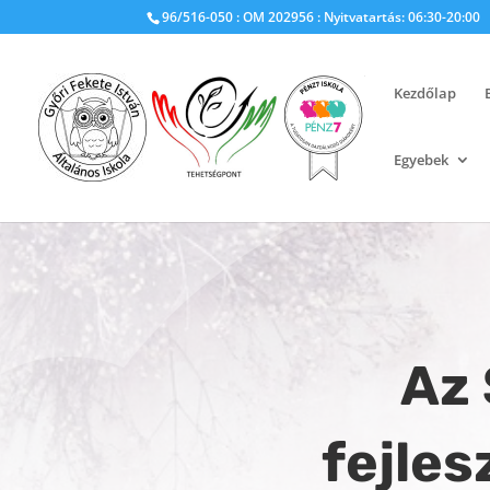
96/516-050 : OM 202956 : Nyitvatartás: 06:30-20:00
Kezdőlap
Egyebek
Az 
fejles