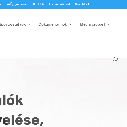
a
e-Ügyintézés
KRÉTA
Határtalanul
WebMail
Sportosztályok
Dokumentumok
Média csoport
ulók
velése,