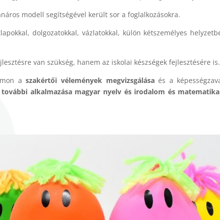
anáros modell segítségével került sor a foglalkozásokra.
apokkal, dolgozatokkal, vázlatokkal, külön kétszemélyes helyzetbe
esztésre van szükség, hanem az iskolai készségek fejlesztésére is
lyamon a
szakértői vélemények megvizsgálása
és a képességzava
 további alkalmazása magyar nyelv és irodalom és matematika