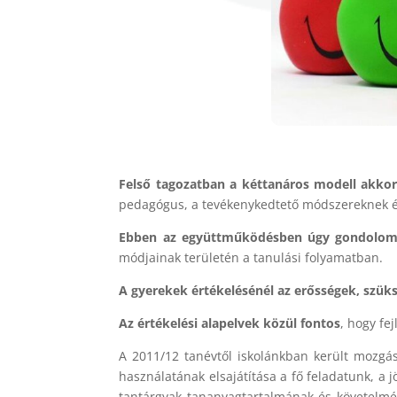
Felső tagozatban a kéttanáros modell akko
pedagógus, a tevékenykedtető módszereknek és 
Ebben az együttműködésben úgy gondolom 
módjainak területén a tanulási folyamatban.
A gyerekek értékelésénél az erősségek, szüks
Az értékelési alapelvek közül fontos
, hogy fe
A 2011/12 tanévtől iskolánkban került mozgás
használatának elsajátítása a fő feladatunk, a 
tantárgyak tananyagtartalmának és követelmén