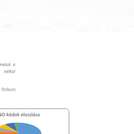
 másik a
t nélkül
 fizikus)