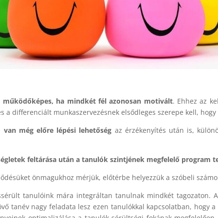
r működőképes, ha mindkét fél azonosan motivált
. Ehhez az ke
a differenciált munkaszervezésnek elsődleges szerepe kell, hogy 
van még előre lépési lehetőség
az érzékenyítés után is, különö
égletek feltárása után a tanulók szintjének megfelelő program 
jlődésüket önmagukhoz mérjük, előtérbe helyezzük a szóbeli számonk
sérült tanulóink mára integráltan tanulnak mindkét tagozaton. 
jövő tanév nagy feladata lesz ezen tanulókkal kapcsolatban, hogy 
yeinek optimalizálása a tanulók sérültségi fokának megfelelően, 