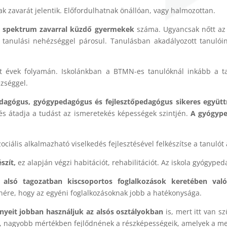
nak zavarát jelentik. Előfordulhatnak önállóan, vagy halmozottan.
s spektrum zavarral küzdő gyermekek
száma. Ugyancsak nőtt az 
n tanulási nehézséggel párosul. Tanulásban akadályozott tanulói
t évek folyamán. Iskolánkban a BTMN-es tanulóknál inkább a ta
ézséggel.
dagógus, gyógypedagógus és fejlesztőpedagógus sikeres együt
és átadja a tudást az ismeretekés képességek szintjén.
A gyógype
szociális alkalmazható viselkedés fejlesztésével felkészítse a tanuló
szít,
ez alapján végzi habitációt, rehabilitációt. Az iskola gyógyp
sok alsó tagozatban kiscsoportos foglalkozások keretében va
lenére, hogy az egyéni foglalkozásoknak jobb a hatékonysága.
nyeit jobban használjuk az alsós osztályokban
is, mert itt van s
, nagyobb mértékben fejlődnének a részképességeik, amelyek a meg