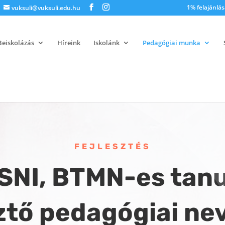
1% felajánlás
vuksuli@vuksuli.edu.hu
Beiskolázás
Híreink
Iskolánk
Pedagógiai munka
FEJLESZTÉS
SNI, BTMN-es tan
ztő pedagógiai ne