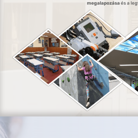
megalapozása
és a leg