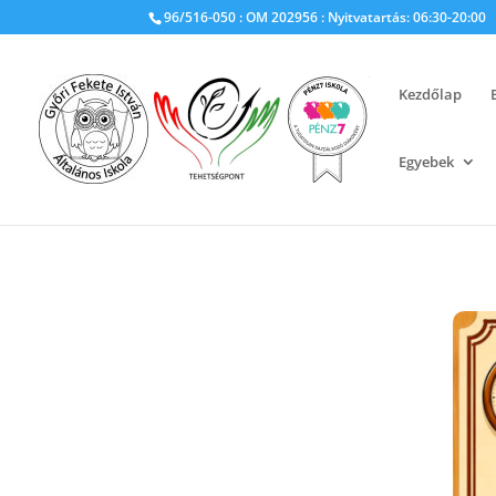
96/516-050 : OM 202956 : Nyitvatartás: 06:30-20:00
Kezdőlap
Egyebek
Szülői kisokos
A Fekete a nyugalom sz