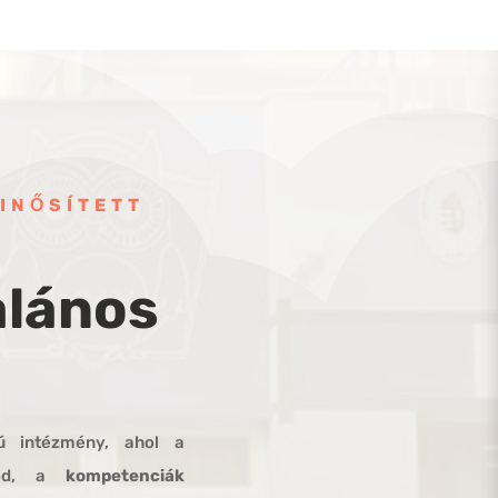
INŐSÍTETT
alános
tú intézmény, ahol a
mód, a
kompetenciák