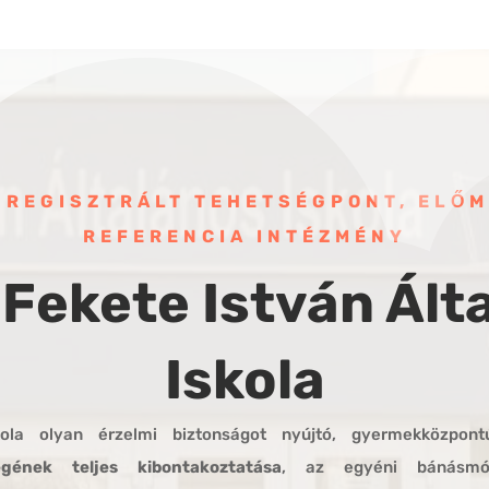
- REGISZTRÁLT TEHETSÉGPONT, ELŐM
REFERENCIA INTÉZMÉNY
 Fekete István Ált
Iskola
ola olyan érzelmi biztonságot nyújtó, gyermekközpon
égének teljes kibontakoztatása
, az egyéni bánás