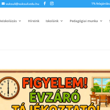
1% felajánlás
vuksuli@vuksuli.edu.hu
Beiskolázás
Híreink
Iskolánk
Pedagógiai munka
igete