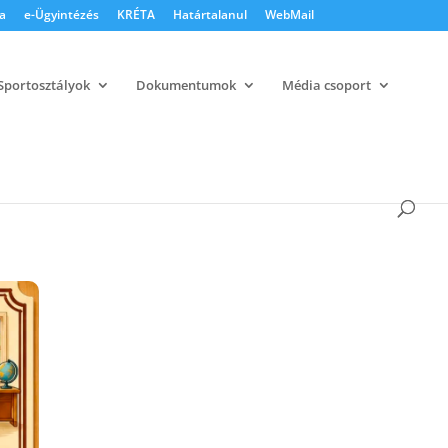
a
e-Ügyintézés
KRÉTA
Határtalanul
WebMail
Sportosztályok
Dokumentumok
Média csoport