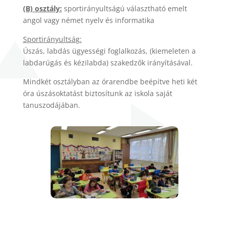
(B) osztály:
sportirányultságú választható emelt
angol vagy német nyelv és informatika
Sportirányultság:
Úszás, labdás ügyességi foglalkozás, (kiemeleten a
labdarúgás és kézilabda) szakedzők irányításával.
Mindkét osztályban az órarendbe beépítve heti két
óra úszásoktatást biztosítunk az iskola saját
tanuszodájában.