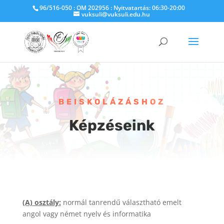
96/516-050 : OM 202956 : Nyitvatartás: 06:30-20:00
vuksuli@vuksuli.edu.hu
BEISKOLÁZÁSHOZ
Képzéseink
(A) osztály:
normál tanrendű választható emelt
angol vagy német nyelv és informatika