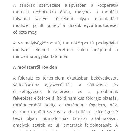
A tanórák szervezése alapvetően a kooperatív
tanulási technikákra épült, melyhez a tanulási
folyamat szerves részeként olyan feladatadási
módszer járult, amely a diákok együttműködését
célozta meg.
A személyiségközpontú, tanulóközpontú pedagógiai
módszer elemeit szerettem volna beépíteni a
mindennapi gyakorlatomba.
A módszerről röviden
A földrajz és történelem oktatásban bekövetkezett
változások-az egyszerűsítés, a változások és
összefüggések felismerése, és a problémák
felvetését előtérbe állító dinamikus földrajz oktatás,
történelemből pedig a történelmi fogalom, név,
évszámra épülő szaknyelv elsajátítása- szükségessé
teszi olyan munkaformák tanórai alkalmazását,
amelyek segítik az új ismeretek feldolgozását. A