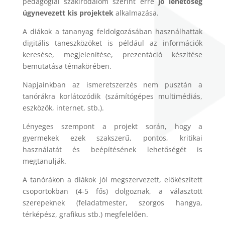
pedagógiai szakirodalom szerint erre
jó lehetőség
úgynevezett kis projektek
alkalmazása.
A diákok a tananyag feldolgozásában használhattak
digitális taneszközöket is például az információk
keresése, megjelenítése, prezentáció készítése
bemutatása témakörében.
Napjainkban az ismeretszerzés nem pusztán a
tanórákra korlátozódik (számítógépes multimédiás,
eszközök, internet, stb.).
Lényeges szempont a projekt során, hogy a
gyermekek ezek szakszerű, pontos, kritikai
használatát és beépítésének lehetőségét is
megtanulják.
A tanórákon a diákok jól megszervezett, előkészített
csoportokban (4-5 fős) dolgoznak, a választott
szerepeknek (feladatmester, szorgos hangya,
térképész, grafikus stb.) megfelelően.