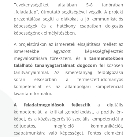
Tevékenységüket általában 5-8 tanórában
„feladatlap”, útmutató segítségével végzik. A projekt
prezentálása segíti a diákokat a jó kommunikációs
képességek és a hatékony csapatban dolgozás
képességének elmélyítésében.
A projektórákon az ismeretek elsajátítása mellett az
ismeretekbe ágyazott képességfejlesztés
megvalósítására törekszem, és a
tanmenetekben
található tananyagtartalmat dogozom fel
közösen
tanítványaimmal. Az ismeretanyag feldolgozása
során elsősorban a természettudományos
kompetenciát és az állampolgári kompetenciát
kívántam formálni.
A feladatmegoldások fejlesztik
a digitális
kompetenciát, a kritikai gondolkodást, a pozitív én-
képet, és a közösségerősítő szociális kompetenciát a
céltudatos, megfelelő kommunikációt,
csapatmunkára való képességet. Fontos elemként