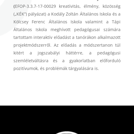
(
EFOP-3.3.7-17-00029 kreatívitás, élmény, közösség
(„KÉK”) pályázat) a Kodály Zoltán Általános Iskola és a
Kölcsey Ferenc Általános Iskola valamint a Tápi
Általános Iskola meghívott pedagógusai számára
tartottam interaktív előadást a tanórákon alkalmazott
projektmódszerről. Az előadás a módszertanon túl
kitért a jogszabályi háttérre, a pedagógusi
szemléletváltásra és a gyakorlatban előforduló
pozitívumok, és problémák tárgyalására is.