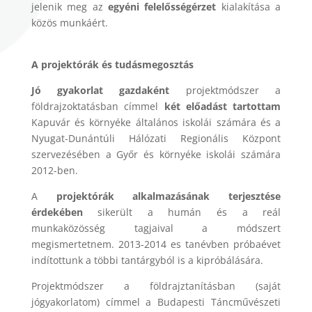
jelenik meg az
egyéni felelősségérzet
kialakítása a
közös munkáért.
A projektórák és tudásmegosztás
Jó gyakorlat gazdaként
projektmódszer a
földrajzoktatásban címmel
két előadást tartottam
Kapuvár és környéke általános iskolái számára és a
Nyugat-Dunántúli Hálózati Regionális Központ
szervezésében a Győr és környéke iskolái számára
2012-ben.
A
projektórák
alkalmazásának terjesztése
érdekében
sikerült a humán és a reál
munkaközösség tagjaival a módszert
megismertetnem. 2013-2014 es tanévben próbaévet
indítottunk a többi tantárgyból is a kipróbálására.
Projektmódszer a földrajztanításban (saját
jógyakorlatom) címmel a Budapesti Táncművészeti