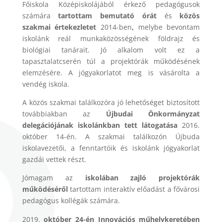
Főiskola Középiskolájából érkező pedagógusok
számára
tartottam bemutató órát
és
közös
szakmai értekezletet
2014-ben
,
melybe bevontam
iskolánk reál munkaközösségének földrajz és
biológiai tanárait. Jó alkalom volt ez a
tapasztalatcserén túl a projektórák működésének
elemzésére. A jógyakorlatot meg is vásárolta a
vendég iskola.
A közös szakmai találkozóra jó lehetőséget biztosított
továbbiakban az
Újbudai Önkormányzat
delegációjának iskolánkban tett látogatása
2016.
október 14-én. A szakmai találkozón Újbuda
iskolavezetői, a fenntartóik és iskolánk jógyakorlat
gazdái vettek részt.
Jómagam az
iskolában zajló projektórák
működéséről
tartottam interaktív előadást a fővárosi
pedagógus kollégák számára.
október 24-én Innovációs műhelykeretében