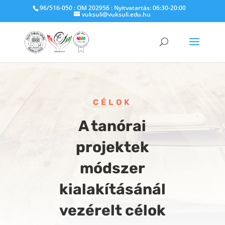
96/516-050 : OM 202956 : Nyitvatartás: 06:30-20:00
vuksuli@vuksuli.edu.hu
CÉLOK
A tanórai
projektek
módszer
kialakításánál
vezérelt célok