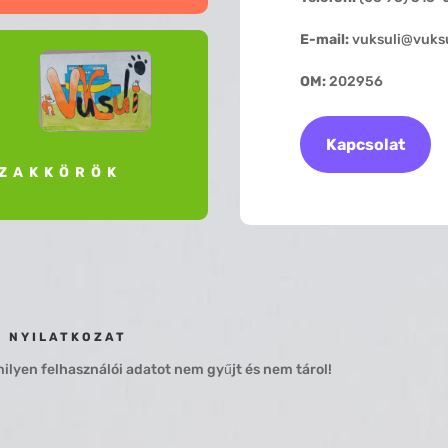
E-mail:
vuksuli@vuksu
OM:
202956
Kapcsolat
ZAKKÖRÖK
I NYILATKOZAT
lyen felhasználói adatot nem gyűjt és nem tárol!