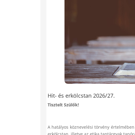
Hit- és erkölcstan 2026/27.
Tisztelt Szülők!
A hatályos köznevelési törvény értelmében t
erkölcstan, illetve az etika tantárgyak tanó