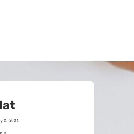
lat
 Z. út 31.
050