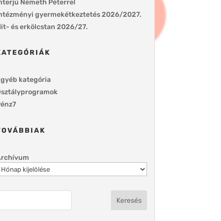
nterjú Németh Péterrel
ntézményi gyermekétkeztetés 2026/2027.
it- és erkölcstan 2026/27.
KATEGÓRIÁK
gyéb kategória
sztályprogramok
énz7
TOVÁBBIAK
Archívum
Keresés