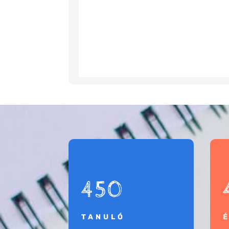
450
TANULÓ