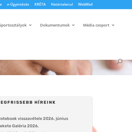
a
e-Ügyintézés
KRÉTA
Határtalanul
WebMail
Sportosztályok
Dokumentumok
Média csoport
LEGFRISSEBB HÍREINK
otebook visszavétele 2026. június
ekete Galéria 2026.