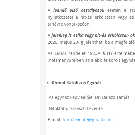
A
leendő első osztályosok
esetén a szül
nyilatkozatot a hit-és erkölcstan vagy e
tanévre vonatkozóan.
A
jelenleg is etika vagy hit-és erkölcstan 
2026. május 20-ig jelentheti be a megfelelő
Az EMMI rendelet 182./A § (1) értelmében
intézményünkben az alább felsorolt egyháza
Római Katolikus Egyház
Az egyház képviselője: Dr. Balázs Tamás
Hitoktató: Haraszti Levente
E-mail:
hara.levente@gmail.com