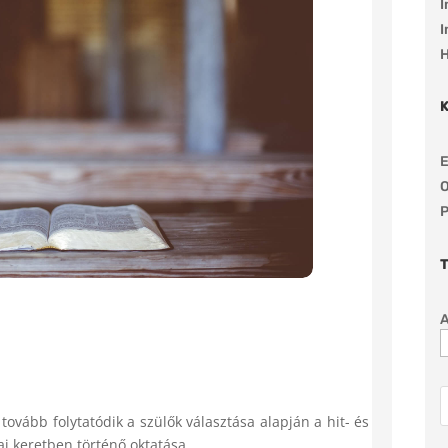
I
I
H
E
O
P
ovább folytatódik a szülők választása alapján a hit- és
rai keretben történő oktatása.