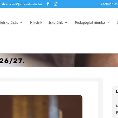
1% felajánlás
vuksuli@vuksuli.edu.hu
Beiskolázás
Híreink
Iskolánk
Pedagógiai munka
026/27.
N
F