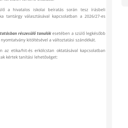
ő a hivatalos iskolai beíratás során tesz írásbeli
tika tantárgy választásával kapcsolatban a 2026/27-es
oktatásban részesülő tanulók
esetében a szülő legkésőbb
 nyomtatvány kitöltésével a változtatási szándékát.
 az etika/hit-és erkölcstan oktatásával kapcsolatban
k kértek tanítási lehetőséget: