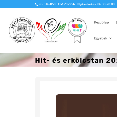
96/516-050 : OM 202956 : Nyitvatartás: 06:30-20:00
Kezdőlap
Egyebek
Hit- és erkölcstan 2