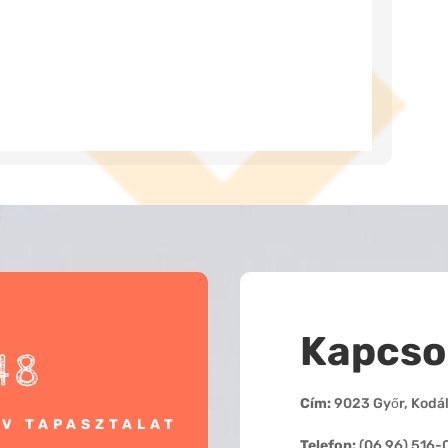
Kapcso
48
Cím:
9023 Győr, Kodály
ÉV TAPASZTALAT
Telefon:
(06 96) 516-