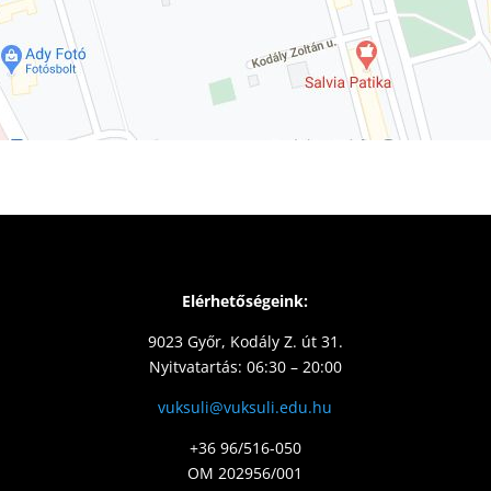
Elérhetőségeink:
9023 Győr, Kodály Z. út 31.
Nyitvatartás: 06:30 – 20:00
vuksuli@vuksuli.edu.hu
+36 96/516-050
OM 202956/001