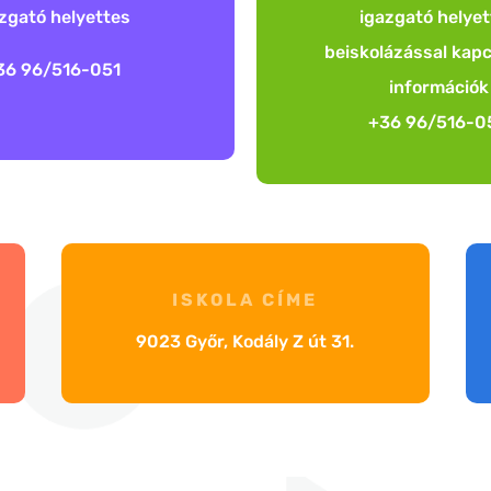
zgató helyettes
igazgató helye
beiskolázással kap
36 96/516-051
információk
+36 96/516-0
ISKOLA CÍME
9023 Győr, Kodály Z út 31.