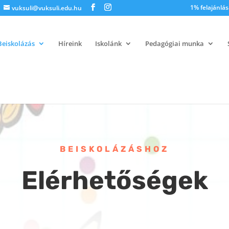
1% felajánlás
vuksuli@vuksuli.edu.hu
Beiskolázás
Híreink
Iskolánk
Pedagógiai munka
BEISKOLÁZÁSHOZ
Elérhetőségek