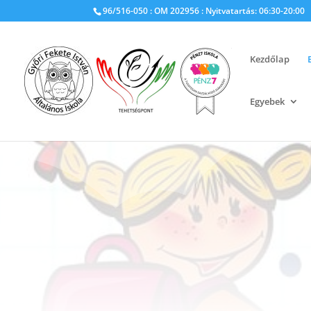
96/516-050 : OM 202956 : Nyitvatartás: 06:30-20:00
Kezdőlap
Egyebek