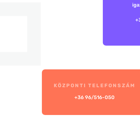
iga
+
KÖZPONTI TELEFONSZÁM
+36 96/516-050