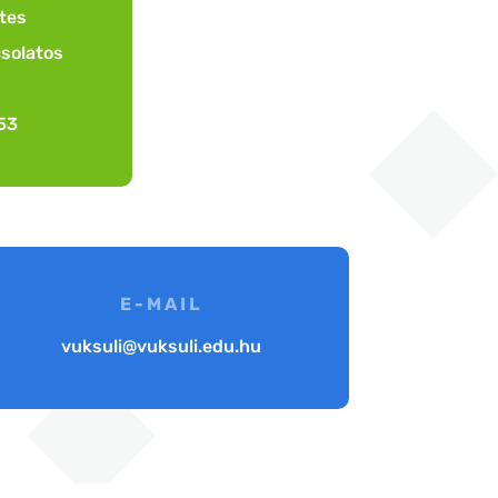
ttes
csolatos
53
E-MAIL
vuksuli@vuksuli.edu.hu