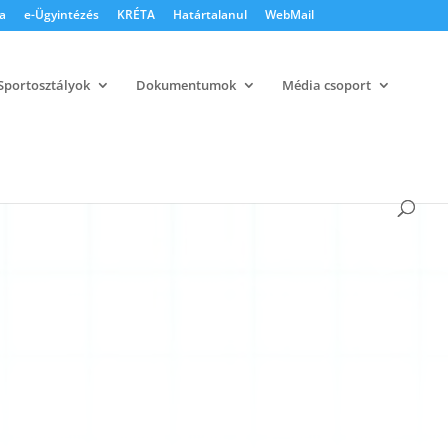
a
e-Ügyintézés
KRÉTA
Határtalanul
WebMail
Sportosztályok
Dokumentumok
Média csoport