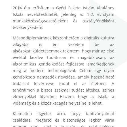
2014 óta erősítem a Győri Fekete István Általános
Iskola nevelőtestületét, jelenleg az 1-2. évfolyam
munkaközösség-vezetőjeként és osztályfőnökként
tevékenykedem.
Másoddiplomámnak köszönhetően a digitális kultúra
világába is én vezetem be az
alsósokat: küldetésemnek tekintem, hogy már az első
évektől kezdve tudatosan és magabiztosan, az
algoritmikus gondolkodást fejlesztve ismerkedjenek
meg a modern technológiával. Célom egy olyan
gondolkodó nemzedék nevelése, amely használható
tudással felvértezve indul el az életben. A
tanóráimon a biztos szakmai tudást játékos, színes
élményekkel ötvözöm. Hiszem, hogy az iskola a
vidámság és a közös kacagás helyszíne is lehet.
Kiemelten figyelek arra, hogy tanítványaimat
családias, megértő és biztonságos légkör várja
minden nap, ahol a jó szóra és odafigyelésre