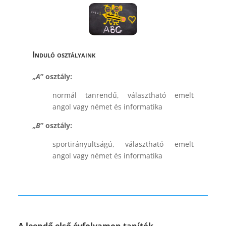
Induló osztályaink
„
A
” osztály:
normál tanrendű, választható emelt
angol vagy német és informatika
„
B
” osztály:
sportirányultságú, választható emelt
angol vagy német és informatika
A leendő első évfolyamon tanítók