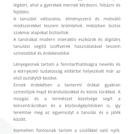
légkört, ahol a gyerekek mernek kérdezni, hibázni és
fejlődni.
A tanulást változatos, élményszerű és motiváló
módszerekkel teszem örömtelivé, miközben biztos
szakmai alapokat biztosítok.
A tanórákat modern interaktív eszközök és digitális
tanulást segítő szoftverek használatával teszem
színesebbé és érdekesebbé.
Lényegesnek tartom a fenntarthatóságra nevelés és
a környezeti tudatosság előtérbe helyezését már az
első osztálytól kezdve.
Ennek érdekében a tantermi órákat gyakran
színesítjük majd kirándulásokkal és közös túrákkal. A
mozgás és a természet közelsége segít a
koncentrációban és a közösségépítésben is, így
teremtve meg az egyensúlyt a tanulás és a játék
között.
Kiemelten fontosnak tartom a szülőkkel való nyílt,