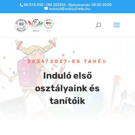
96/516-050 : OM 202956 : Nyitvatartás: 06:30-20:00
vuksuli@vuksuli.edu.hu
2026/2027-ES TANÉV
Induló első
osztályaink és
tanítóik