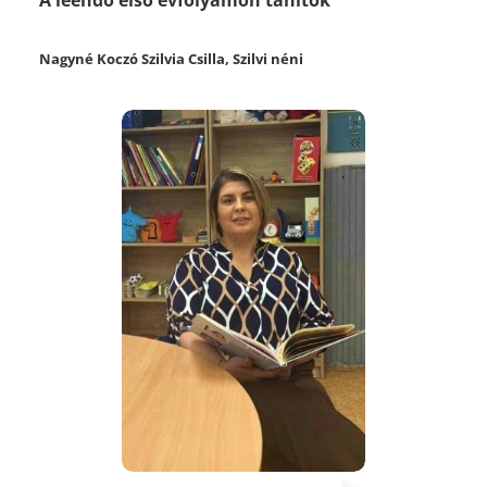
Nagyné Koczó Szilvia Csilla, Szilvi néni