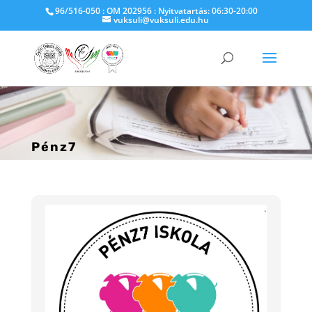
96/516-050 : OM 202956 : Nyitvatartás: 06:30-20:00
vuksuli@vuksuli.edu.hu
Pénz7