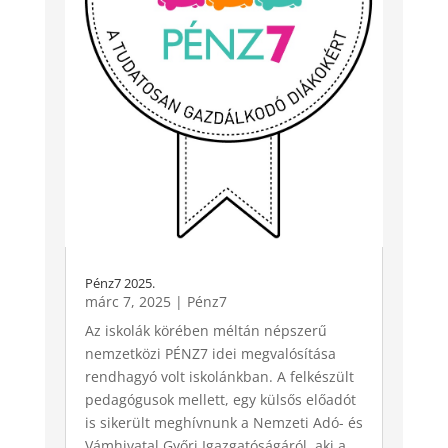
Pénz7 2025.
márc 7, 2025
|
Pénz7
Az iskolák körében méltán népszerű
nemzetközi PÉNZ7 idei megvalósítása
rendhagyó volt iskolánkban. A felkészült
pedagógusok mellett, egy külsős előadót
is sikerült meghívnunk a Nemzeti Adó- és
Vámhivatal Győri Igazgatóságáról, aki a