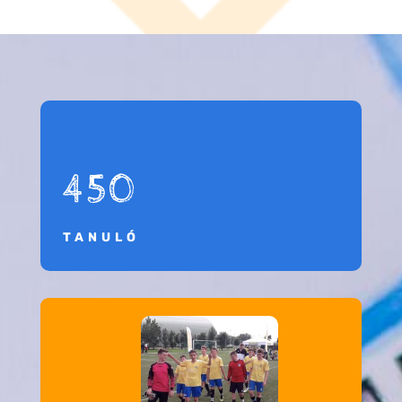
450
TANULÓ