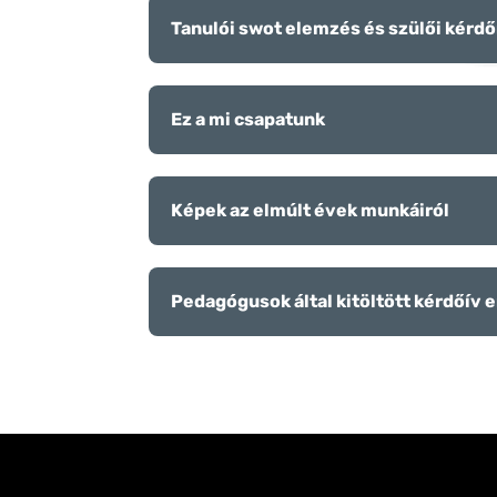
Tanulói swot elemzés és szülői kérd
Ez a mi csapatunk
Képek az elmúlt évek munkáiról
Pedagógusok által kitöltött kérdőív