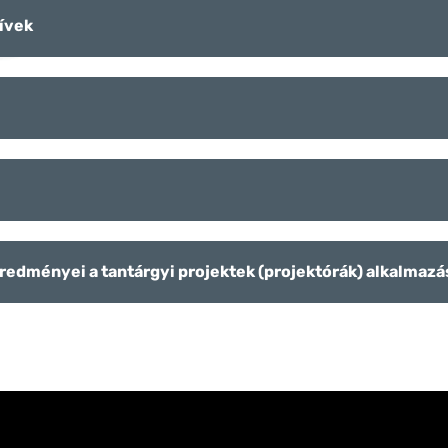
őívek
 eredményei a tantárgyi projektek (projektórák) alkalma