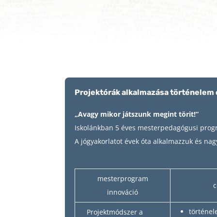
Projektórák alkalmazása történelem 
„Avagy mikor játszunk megint törit!”
Iskolánkban 5 éves mesterpedagógusi progr
A jógyakorlatot évek óta alkalmazzuk és na
mesterprogram
c
innováció
történel
Projektmódszer a