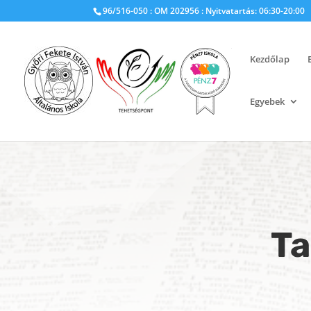
96/516-050 : OM 202956 : Nyitvatartás: 06:30-20:00
Kezdőlap
Egyebek
Ta