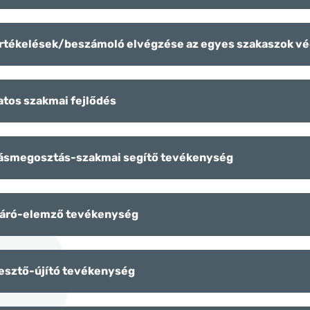
rtékelések/beszámoló elvégzése az egyes szakaszok v
tos szakmai fejlődés
ásmegosztás-szakmai segítő tevékenység
táró-elemző tevékenység
esztő-újító tevékenység