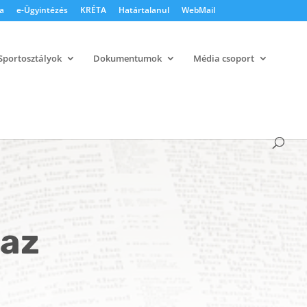
a
e-Ügyintézés
KRÉTA
Határtalanul
WebMail
Sportosztályok
Dokumentumok
Média csoport
 az