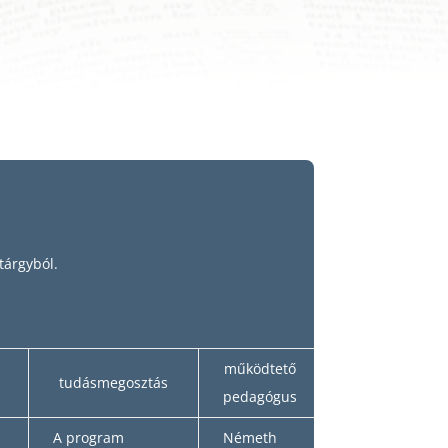
tárgyból.
működtető
tudásmegosztás
pedagógus
A program
Németh