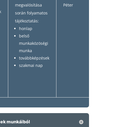
k
megvalósítása
Péter
k
során folyamatos
tájékoztatás:
honlap
belső
munkaközöségi
munka
továbbképzések
szakmai nap
vek munkáiból