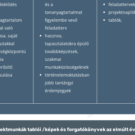
rdeklődés
és a
feladatterve
e
tananyagtartalmat
projektnapló
yagtartalom
figyelembe vevő
tablók,
al való
feladatterv
ása, saját
hasznos,
 utakkal
tapasztalatokra épülő
ységközpontú
továbbképzések,
ia
szakmai
rősítő
munkaközösségeknek
sulása
történelemoktatásban
jobb tantárgyi
érdemjegyek
ektmunkák tablói /képek és forgatókönyvek az elmúlt é