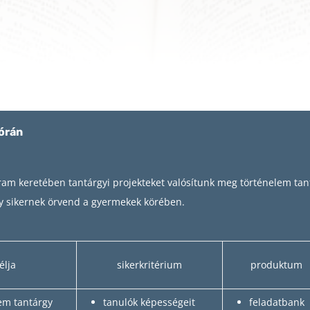
órán
am keretében tantárgyi projekteket valósítunk meg történelem tan
gy sikernek örvend a gyermekek körében.
élja
sikerkritérium
produktum
em tantárgy
tanulók képességeit
feladatbank