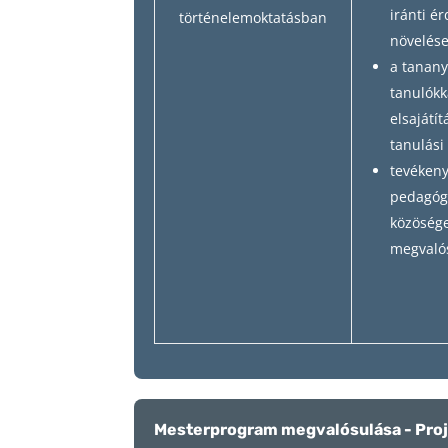
iránti é
történelemoktatásban
növelés
a tanan
tanulókk
elsajátít
tanulási
tevéken
pedagóg
közösége
megvaló
Mesterprogram megvalósulása - Proj