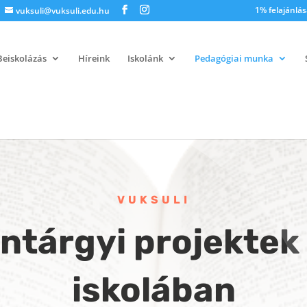
1% felajánlás
vuksuli@vuksuli.edu.hu
Beiskolázás
Híreink
Iskolánk
Pedagógiai munka
VUKSULI
ntárgyi projektek
iskolában