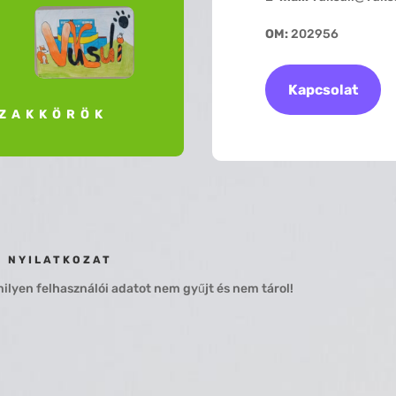
OM:
202956
Kapcsolat
ZAKKÖRÖK
I NYILATKOZAT
lyen felhasználói adatot nem gyűjt és nem tárol!