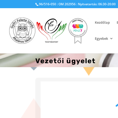
96/516-050 : OM 202956 : Nyitvatartás: 06:30-20:00
Kezdőlap
Egyebek
Vezetői ügyelet