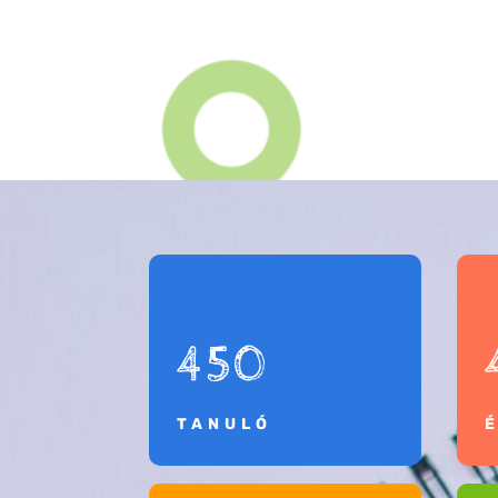
450
TANULÓ