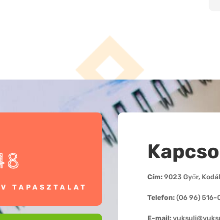
Kapcso
48
Cím:
9023 Győr, Kodály
ÉV TAPASZTALAT
Telefon:
(06 96) 516-
E-mail:
vuksuli@vuksu