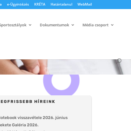
a
e-Ügyintézés
KRÉTA
Határtalanul
WebMail
Sportosztályok
Dokumentumok
Média csoport
LEGFRISSEBB HÍREINK
otebook visszavétele 2026. június
ekete Galéria 2026.