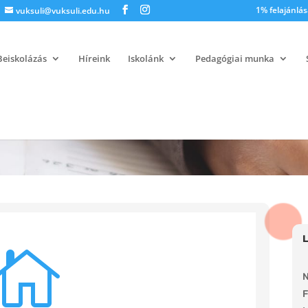
1% felajánlás
vuksuli@vuksuli.edu.hu
Beiskolázás
Híreink
Iskolánk
Pedagógiai munka

N
F