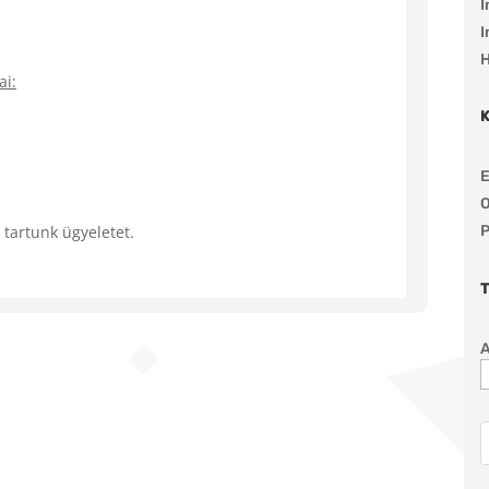
I
I
H
ai:
E
O
 tartunk ügyeletet.
P