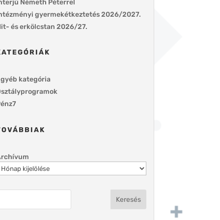
nterjú Németh Péterrel
ntézményi gyermekétkeztetés 2026/2027.
it- és erkölcstan 2026/27.
KATEGÓRIÁK
gyéb kategória
sztályprogramok
énz7
TOVÁBBIAK
Archívum
Keresés