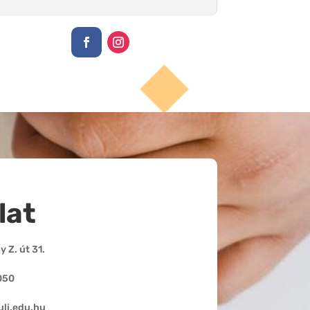
lat
 Z. út 31.
050
li.edu.hu