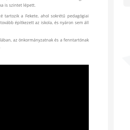
is szintet lépett.
é tartozik a Fekete, ahol sokrétű pedagógiai
tovább építkezett az iskola, és nyáron sem áll
olában, az önkormányzatnak és a fenntartónak
.