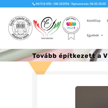
96/516-050 : OM 202956 : Nyitvatartás: 06:30-20:00
Kezdőlap
Egyebek
Tovább építkezett a V