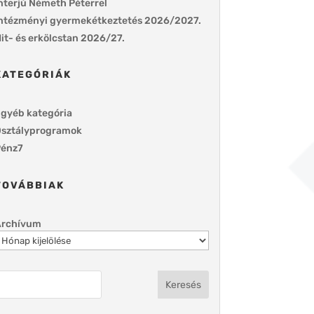
nterjú Németh Péterrel
ntézményi gyermekétkeztetés 2026/2027.
it- és erkölcstan 2026/27.
KATEGÓRIÁK
gyéb kategória
sztályprogramok
énz7
TOVÁBBIAK
Archívum
Keresés