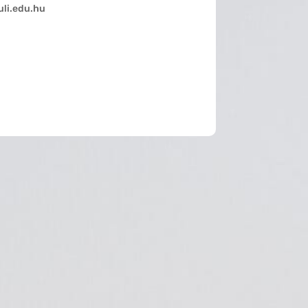
li.edu.hu