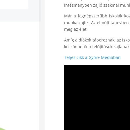
intézményben zajló szakmai munka 
Már a legnépszerűbb iskolák köz
munka zajlik. Az elmúlt tanévben 
meg az élet.
Amíg a diákok táboroznak, az isk
köszönhetően felújítások zajlanak
Teljes cikk a Győr+ Médiában