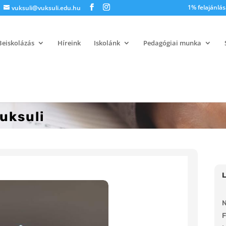
1% felajánlás
vuksuli@vuksuli.edu.hu
Beiskolázás
Híreink
Iskolánk
Pedagógiai munka
uksuli
N
F