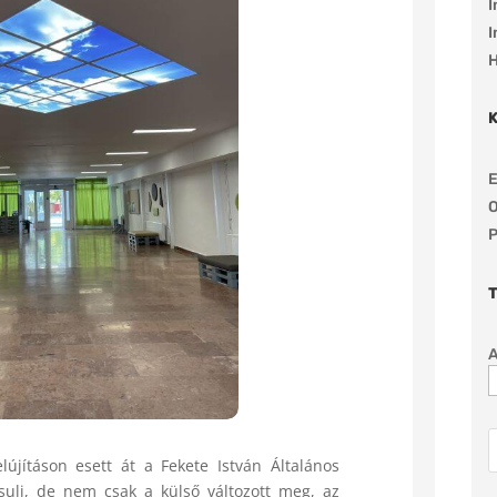
I
I
H
E
O
P
lújításon esett át a Fekete István Általános
ksuli, de nem csak a külső változott meg, az