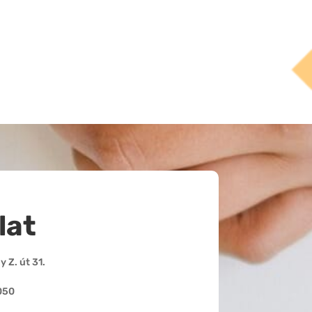
lat
 Z. út 31.
050