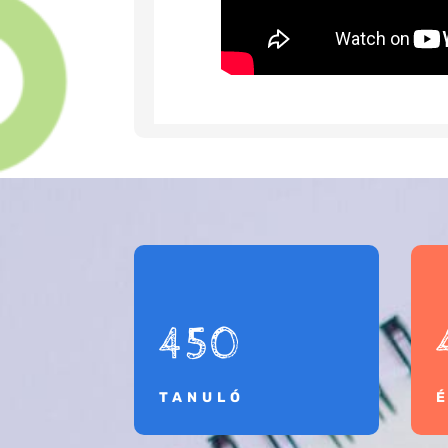
450
TANULÓ