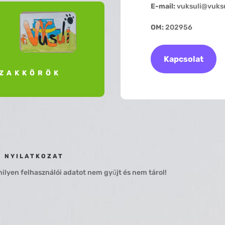
E-mail:
vuksuli@vuksu
OM:
202956
Kapcsolat
ZAKKÖRÖK
I NYILATKOZAT
lyen felhasználói adatot nem gyűjt és nem tárol!