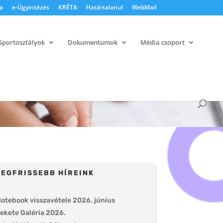
a
e-Ügyintézés
KRÉTA
Határtalanul
WebMail
Sportosztályok
Dokumentumok
Média csoport
LEGFRISSEBB HÍREINK
otebook visszavétele 2026. június
ekete Galéria 2026.