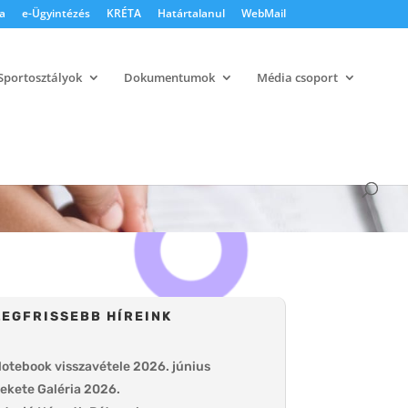
a
e-Ügyintézés
KRÉTA
Határtalanul
WebMail
Sportosztályok
Dokumentumok
Média csoport
LEGFRISSEBB HÍREINK
otebook visszavétele 2026. június
ekete Galéria 2026.