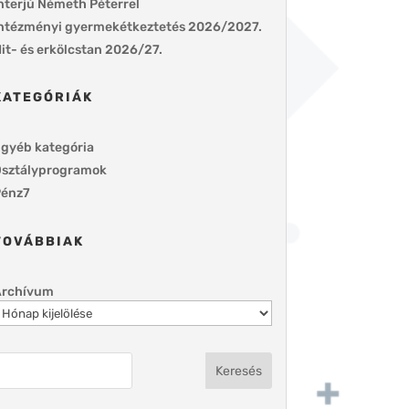
nterjú Németh Péterrel
ntézményi gyermekétkeztetés 2026/2027.
it- és erkölcstan 2026/27.
KATEGÓRIÁK
gyéb kategória
sztályprogramok
énz7
TOVÁBBIAK
Archívum
Keresés