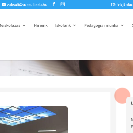
1% felajánlás
vuksuli@vuksuli.edu.hu
Beiskolázás
Híreink
Iskolánk
Pedagógiai munka
N
F