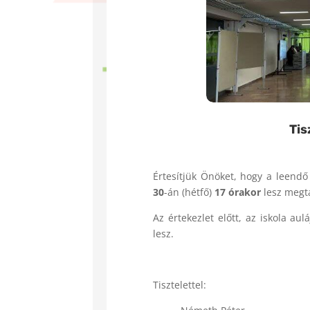
Tis
Értesítjük Önöket, hogy a leendő
30
-án (hétfő)
17 órakor
lesz megta
Az értekezlet előtt, az iskola aul
lesz.
Tisztelettel: