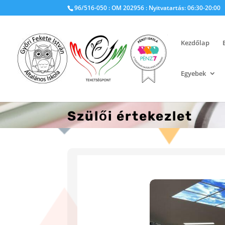
96/516-050 : OM 202956 : Nyitvatartás: 06:30-20:00
Kezdőlap
Egyebek
Szülői értekezlet