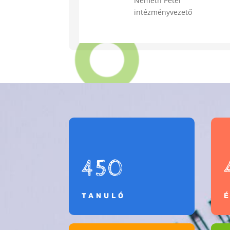
Németh Péter
intézményvezető
450
TANULÓ