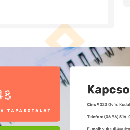
Kapcso
48
Cím:
9023 Győr, Kodály
ÉV TAPASZTALAT
Telefon:
(06 96) 516-
E-mail:
vuksuli@vuksu