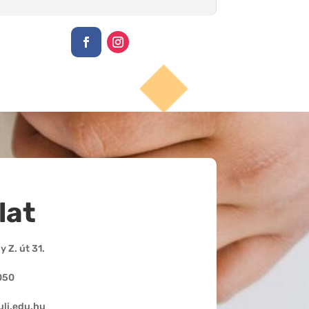
lat
 Z. út 31.
050
li.edu.hu