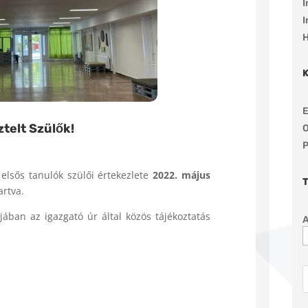
I
I
H
E
ztelt Szülők!
O
P
 elsős tanulók szülői értekezlete
2022. május
rtva.
ájában az igazgató úr által közös tájékoztatás