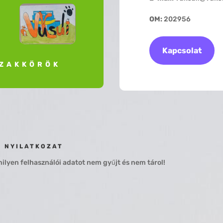
OM:
202956
Kapcsolat
ZAKKÖRÖK
I NYILATKOZAT
lyen felhasználói adatot nem gyűjt és nem tárol!