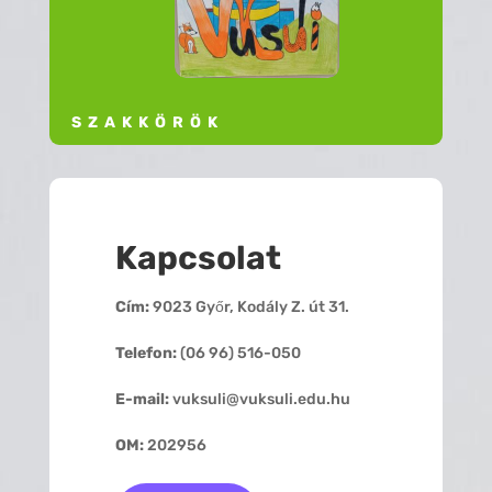
SZAKKÖRÖK
Kapcsolat
Cím:
9023 Győr, Kodály Z. út 31.
Telefon:
(06 96) 516-050
E-mail:
vuksuli@vuksuli.edu.hu
OM:
202956