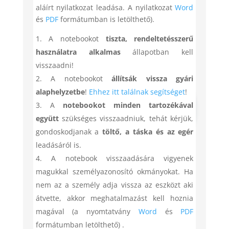
aláírt nyilatkozat leadása. A nyilatkozat
Word
és
PDF
formátumban is letölthető).
A notebookot
tiszta, rendeltetésszerű
használatra alkalmas
állapotban kell
visszaadni!
A notebookot
állítsák vissza gyári
alaphelyzetbe
!
Ehhez itt találnak segítséget
!
A
notebookot minden tartozékával
együtt
szükséges visszaadniuk, tehát kérjük,
gondoskodjanak a
töltő, a táska és az egér
leadásáról is.
A notebook visszaadására vigyenek
magukkal személyazonosító okmányokat. Ha
nem az a személy adja vissza az eszközt aki
átvette, akkor meghatalmazást kell hoznia
magával (a nyomtatvány
Word
és
PDF
formátumban letölthető) .