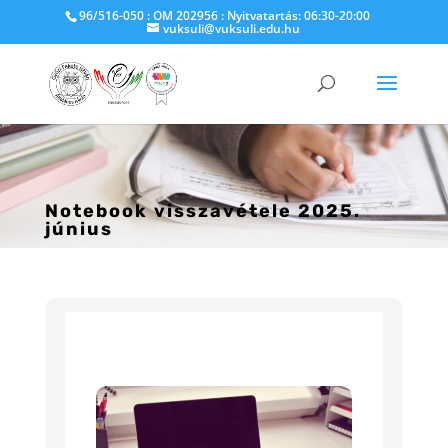
96/516-050 : OM 202956 : Nyitvatartás: 06:30-20:00
vuksuli@vuksuli.edu.hu
Notebook visszavétele 2025.
június