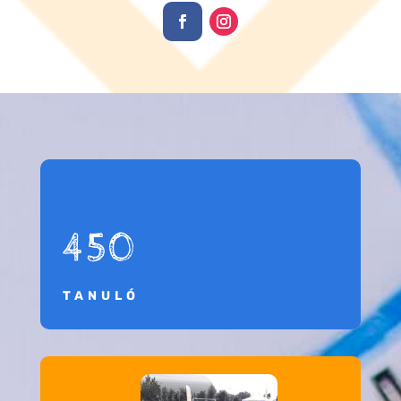
450
TANULÓ