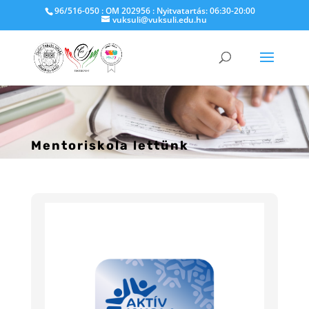
96/516-050 : OM 202956 : Nyitvatartás: 06:30-20:00
vuksuli@vuksuli.edu.hu
Mentoriskola lettünk