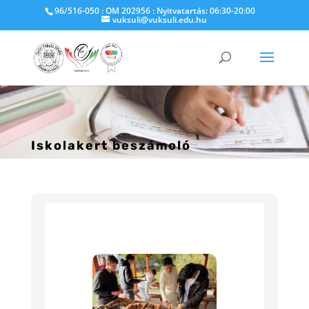
96/516-050 : OM 202956 : Nyitvatartás: 06:30-20:00
vuksuli@vuksuli.edu.hu
Iskolakert beszámoló