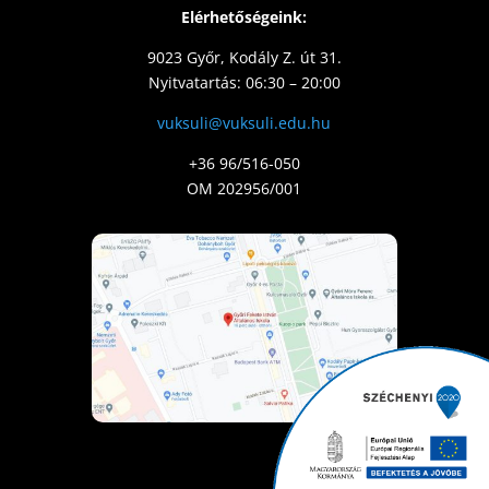
Elérhetőségeink:
9023 Győr, Kodály Z. út 31.
Nyitvatartás: 06:30 – 20:00
vuksuli@vuksuli.edu.hu
+36 96/516-050
OM 202956/001