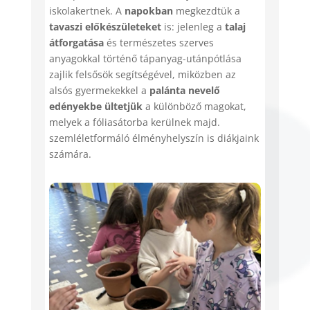
iskolakertnek. A
napokban
megkezdtük a
tavaszi előkészületeket
is: jelenleg a
talaj
átforgatása
és természetes szerves
anyagokkal történő tápanyag-utánpótlása
zajlik felsősök segítségével, miközben az
alsós gyermekekkel a
palánta nevelő
edényekbe ültetjük
a különböző magokat,
melyek a fóliasátorba kerülnek majd.
szemléletformáló élményhelyszín is diákjaink
számára.