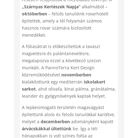
„Szárnyas Kertészek Napja”
alkalmából –
októberben
– felsős tanulóink rovarhotelt
építettek, amely a tél folyamán számos
hasznos rovar számára biztosított
menedéket.
A fóliasátrat is előkészítettük a tavaszi
magvetésre és palántanevelésre,
megalapozva ezzel a következő szezon
munkáit. A PannoTerra Kert Design
közreműködésével
novemberben
kialakítottunk egy mediterrán
iskolakert
sarkot
, ahol olívafa, kínai pálma, gránátalma,
leander és gyógynövények kaptak helyet.
A lepkesimogató területén magaságyást
építettünk alsós és felsős tanulókkal karöltve,
melyet a
decemberben
adományként kapott
árvácskákkal ültettünk
be. Így a téli
hónapokban is volt színes foltja az