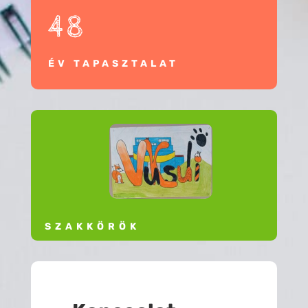
48
ÉV TAPASZTALAT
SZAKKÖRÖK