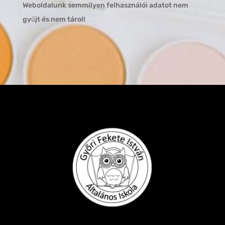
Weboldalunk semmilyen felhasználói adatot nem
gyűjt és nem tárol!