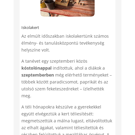
Iskolakert
Az elmúlt időszakban iskolakertünk számos
élmény- és tanulásközpontú tevékenység
helyszíne volt.
A tanévet egy szeptemberi közös
kóstolónappal
indítottuk, ahol a diákok a
szeptemberben
még elérhető terményeket –
többek között paradicsomot, paprikát és az
utolsó szem feketeszedreket – ízlelhették
meg.
A téli hónapokra készülve a gyerekekkel
együtt elvégeztük a kert téliesítését:
megmetszettük a málna lugast, eltávolítottuk
az elhalt ágakat, valamint téliesítettük és
részben felújítottuk a mezítlábas ösvényt. A