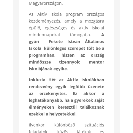
Magyarországon.
Az Aktív Iskola program országos
kezdeményezés, amely a mozgásra
épülő, egészséges és aktív iskolai
mindennapokat támogatja.
A
győri Fekete István Általános
Iskola különleges szerepet tölt be a
programban, hiszen az ország
mindössze tizennyolc mentor
iskolájának egyike.
Inkluzív Hét az Aktív Iskolákban
rendezvény egyik legfőbb üzenete
az érzékenyítés. Ez akkor a
leghatékonyabb, ha a gyerekek saját
élményeken keresztül találkoznak
ezekkel a helyzetekkel.
Ilyenkor különböző szituációs
feladatok, közös játékok és