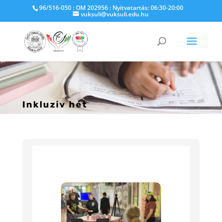
96/516-050 : OM 202956 : Nyitvatartás: 06:30-20:00
vuksuli@vuksuli.edu.hu
Inkluziv hét