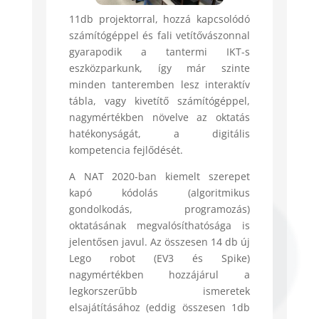
11db projektorral, hozzá kapcsolódó
számítógéppel és fali vetítővászonnal
gyarapodik a tantermi IKT-s
eszközparkunk, így már szinte
minden tanteremben lesz interaktív
tábla, vagy kivetítő számítógéppel,
nagymértékben növelve az oktatás
hatékonyságát, a digitális
kompetencia fejlődését.
A NAT 2020-ban kiemelt szerepet
kapó kódolás (algoritmikus
gondolkodás, programozás)
oktatásának megvalósíthatósága is
jelentősen javul. Az összesen 14 db új
Lego robot (EV3 és Spike)
nagymértékben hozzájárul a
legkorszerűbb ismeretek
elsajátításához (eddig összesen 1db