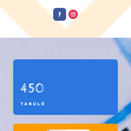
450
TANULÓ