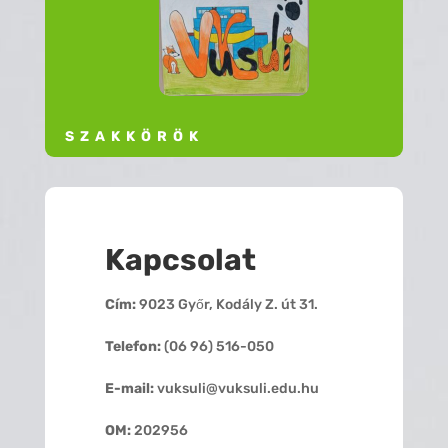
SZAKKÖRÖK
Kapcsolat
Cím:
9023 Győr, Kodály Z. út 31.
Telefon:
(06 96) 516-050
E-mail:
vuksuli@vuksuli.edu.hu
OM:
202956