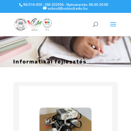
96/516-050 : OM 202956 : Nyitvatartás: 06:30-20:00
vuksuli@vuksuli.edu.hu
Informatikai fejlesztés