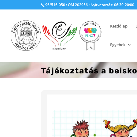
96/516-050 : OM 202956 : Nyitvatartás: 06:30-20:00
Kezdőlap
Egyebek
Tájékoztatás a beisko