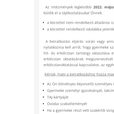
Az intézmények legkésőbb
2022. május
küldik el a tájékoztatásukat Önnek
a körzettel nem rendelkező általános is
a körzettel rendelkező iskolákba jelen
A beiratkozási eljárás során vagy ann
nyilatkoznia kell arról, hogy gyermeke 
hit- és erkölcstan tantárgy választása 
erkölcstan oktatásának megszervezését
erkölcstanoktatással kapcsolatos, az egyh
Kérjük, hogy a beiratkozáshoz hozza mag
Az Ön (törvényes képviselő) személyes i
Gyermeke személyi igazolványát, lakcím
TAJ-kártyáját
Óvodai szakvéleményét
Ha a gyermeke részt vett szakértői vizs