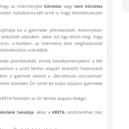
, hogy az intézménybe
körzetes
vagy
nem körzetes
ületen nyilatkoznia kell arról is, hogy életvitelszerűen
yújthatja be a gyermeke jelentkezését. Amennyiben
 beküldött adatokon, akkor ezt úgy teheti meg, hogy
onon, e-mailben, az intézmény által meghatározott
adatmódosítási szándékát.
meke jelentkezését, ennek következményeként a BÁI
tkezésre a szülő kérése alapján elutasító határozatot
ben a gyermek adatait a „Beiratkozás visszavonva”
égzését követően Ön ismét be tudja nyújtani gyermeke
RÉTA felületén az Ön kérése alapján elvégzi.
kolánk tanulója
, akkor a
KRÉTA
rendszeréhez már