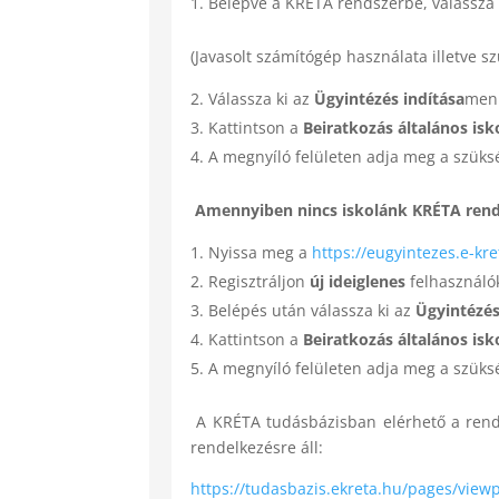
Belépve a KRÉTA rendszerbe, válassza 
(Javasolt számítógép használata illetve s
Válassza ki az
Ügyintézés indítása
men
Kattintson a
Beiratkozás általános isk
A megnyíló felületen adja meg a szüks
Amennyiben nincs iskolánk KRÉTA rend
Nyissa meg a
https://eugyintezes.e-kr
Regisztráljon
új ideiglenes
felhasználó
Belépés után válassza ki az
Ügyintézés
Kattintson a
Beiratkozás általános is
A megnyíló felületen adja meg a szükség
A KRÉTA tudásbázisban elérhető a rendsz
rendelkezésre áll:
https://tudasbazis.ekreta.hu/pages/vie