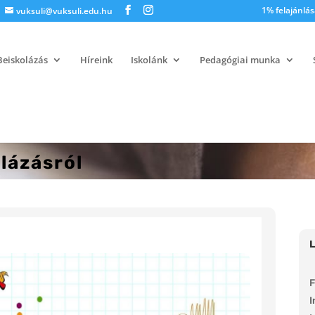
1% felajánlás
vuksuli@vuksuli.edu.hu
Beiskolázás
Híreink
Iskolánk
Pedagógiai munka
lázásról
F
I