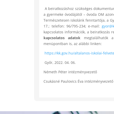
A beiratkozáshoz szükséges dokumentum
a gyermeke óvodájától – óvoda OM azonos
Természetesen iskolánk fenntartója, a Gy
17.; telefon: 96/795-234; e-mail:
gyor@k
kapcsolatos információk, a beiratkozás 
kapcsolatos adatok
megtalálhatók a
menüpontban is, az alábbi linken:
https://kk.gov.hu/altalanos-iskolai-felve
Győr, 2022. 04. 06.
Németh Péter intézményvezető
Csukásné Paulovics Éva intézményvezető 