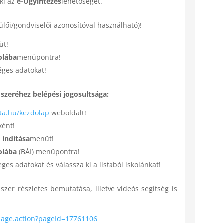
ki az
e-Ügyintézés
lehetőségét.
zülői/gondviselői azonosítóval használható)!
üt!
olába
menüpontra!
éges adatokat!
szeréhez belépési jogosultsága:
eta.hu/kezdolap
weboldalt!
ként!
 indítása
menüt!
kolába
(BÁI) menüpontra!
es adatokat és válassza ki a listából iskolánkat!
er részletes bemutatása, illetve videós segítség is
wpage.action?pageId=17761106