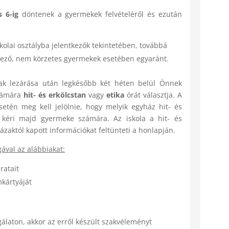
 6-ig
döntenek a gyermekek felvételéről és ezután
kolai osztályba jelentkezők tekintetében, továbbá
tkező, nem körzetes gyermekek esetében egyaránt.
ak lezárása után legkésőbb két héten belül Önnek
számára
hit- és erkölcstan
vagy
etika
órát választja. A
esetén meg kell jelölnie, hogy melyik egyház hit- és
 kéri majd gyermeke számára. Az iskola a hit- és
ázaktól kapott információkat feltünteti a honlapján.
ával az alábbiakat:
ratait
kártyáját
gálaton, akkor az erről készült szakvéleményt