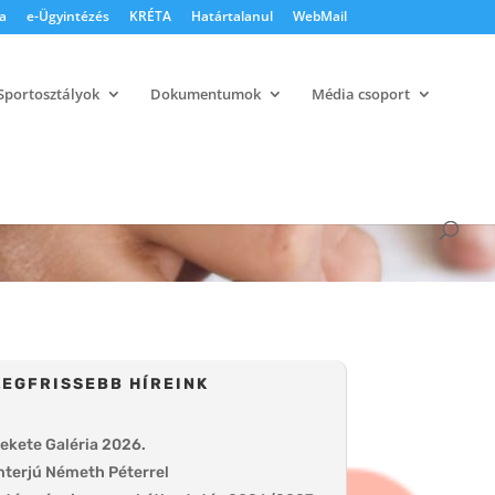
a
e-Ügyintézés
KRÉTA
Határtalanul
WebMail
Sportosztályok
Dokumentumok
Média csoport
LEGFRISSEBB HÍREINK
ekete Galéria 2026.
nterjú Németh Péterrel