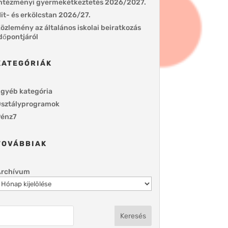
ntézményi gyermekétkeztetés 2026/2027.
it- és erkölcstan 2026/27.
özlemény az általános iskolai beiratkozás
dőpontjáról
KATEGÓRIÁK
gyéb kategória
sztályprogramok
énz7
TOVÁBBIAK
Archívum
Keresés