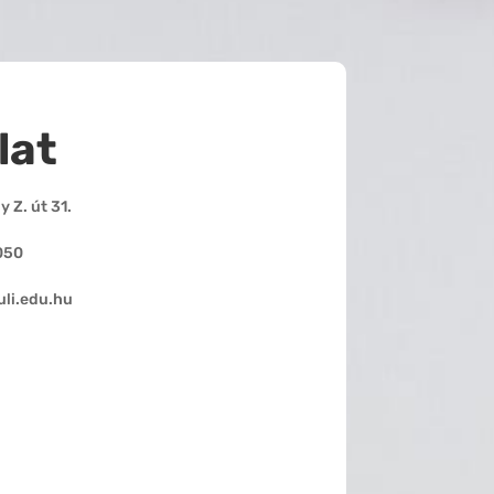
lat
 Z. út 31.
050
li.edu.hu