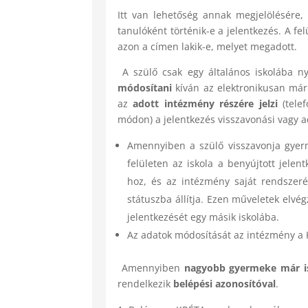
Itt van lehetőség annak megjelölésére
tanulóként történik-e a jelentkezés. A fel
azon a címen lakik-e, melyet megadott.
A szülő csak egy általános iskolába n
módosítani
kíván az elektronikusan már
az
adott intézmény részére
jelzi
(telef
módon) a jelentkezés visszavonási vagy 
Amennyiben a szülő visszavonja gyer
felületen az iskola a benyújtott jelen
hoz, és az intézmény saját rendszeré
státuszba állítja. Ezen műveletek elv
jelentkezését egy másik iskolába.
Az adatok módosítását az intézmény a K
Amennyiben
nagyobb gyermeke már is
rendelkezik
belépési azonosítóval
.