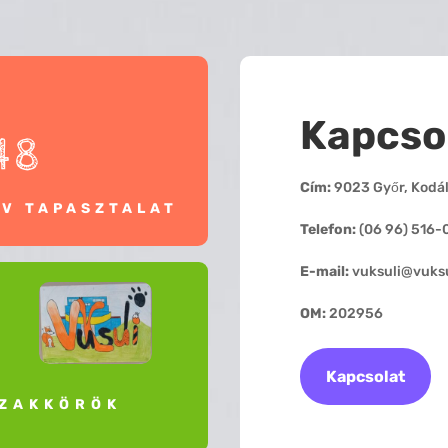
Kapcso
48
Cím:
9023 Győr, Kodály
ÉV TAPASZTALAT
Telefon:
(06 96) 516-
E-mail:
vuksuli@vuksu
OM:
202956
Kapcsolat
ZAKKÖRÖK