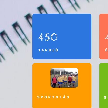
450
TANULÓ
SPORTOLÁS
S