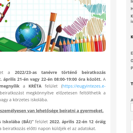
I
H
K
i
E
O
P
öket a
2022/23-as tanévre történő beiratkozás
 április 21-én vagy 22-én 08:00-19:00 óra között.
A
 megnyílik
a
KRÉTA
felület (
https://eugyintezes.e-
iratkozást megkönnyítve előzetesen feltölthetik a
agy a körzetes iskolába.
 személyesen van lehetősége beíratni a gyermeket.
 Iskolába (BÁI)”
felület
2022. április 22-én 12 óráig
a beiratkozás előtti napon küldjék el az adatokat.