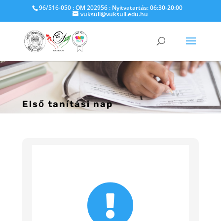
96/516-050 : OM 202956 : Nyitvatartás: 06:30-20:00
vuksuli@vuksuli.edu.hu
Első tanítási nap
