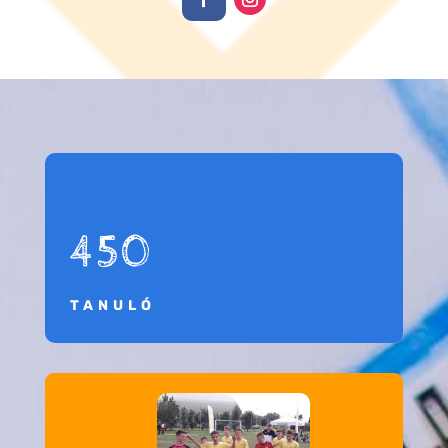
450
TANULÓ