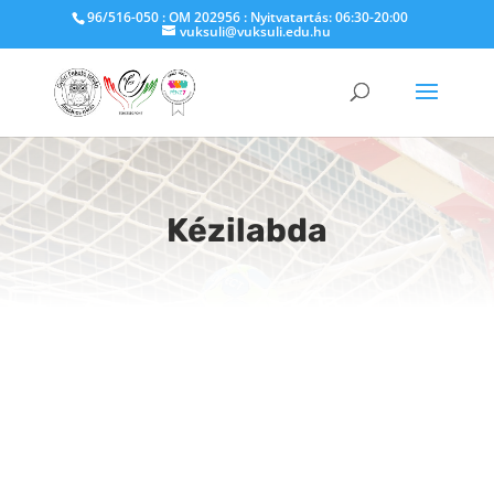
96/516-050 : OM 202956 : Nyitvatartás: 06:30-20:00
vuksuli@vuksuli.edu.hu
Kézilabda