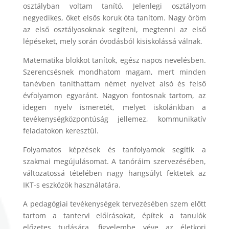
osztályban voltam tanító. Jelenlegi osztályom
negyedikes, őket elsős koruk óta tanítom. Nagy öröm
az első osztályosoknak segíteni, megtenni az első
lépéseket, mely során óvodásból kisiskolássá válnak.
Matematika blokkot tanítok, egész napos nevelésben.
Szerencsésnek mondhatom magam, mert minden
tanévben taníthattam német nyelvet alsó és felső
évfolyamon egyaránt. Nagyon fontosnak tartom, az
idegen nyelv ismeretét, melyet iskolánkban a
tevékenységközpontúság jellemez, kommunikatív
feladatokon keresztül.
Folyamatos képzések és tanfolyamok segítik a
szakmai megújulásomat. A tanóráim szervezésében,
változatossá tételében nagy hangsúlyt fektetek az
IKT-s eszközök használatára.
A pedagógiai tevékenységek tervezésében szem előtt
tartom a tantervi előírásokat, építek a tanulók
előzetes tudására, figyelembe véve az életkori