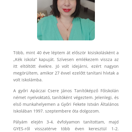
Több, mint 40 éve léptem át először kisiskolásként a
„Kék iskola” kapuját. Szívesen emlékezem vissza az
itt eltöltött évekre. Jó volt idejárni, ezért nagyon
megörültem, amikor 27 évvel ezelőtt tanítani hívtak a
volt iskolámba.
A győri Apáczai Csere János Tanítóképző Főiskolán
német nyelvoktató, tanítóként végeztem. Jelenlegi, és
első munkahelyemen a Győri Fekete István Általános
Iskolában 1997. szeptembere óta dolgozom.
Pályám elején 3-4. évfolyamon tanítottam, majd
GYES-ről visszatérve több éven keresztül 1-2.