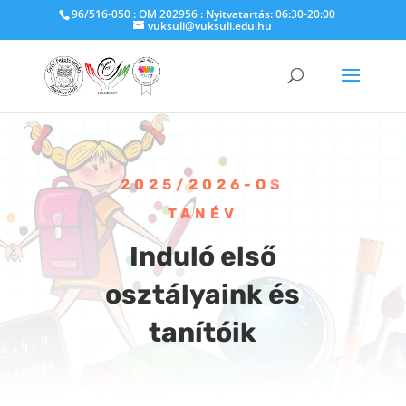
96/516-050 : OM 202956 : Nyitvatartás: 06:30-20:00
vuksuli@vuksuli.edu.hu
2025/2026-OS
TANÉV
Induló első
osztályaink és
tanítóik