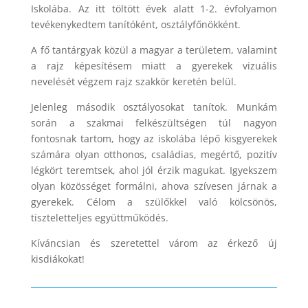
Iskolába. Az itt töltött évek alatt 1-2. évfolyamon
tevékenykedtem tanítóként, osztályfőnökként.
A fő tantárgyak közül a magyar a területem, valamint
a rajz képesítésem miatt a gyerekek vizuális
nevelését végzem rajz szakkör keretén belül.
Jelenleg második osztályosokat tanítok. Munkám
során a szakmai felkészültségen túl nagyon
fontosnak tartom, hogy az iskolába lépő kisgyerekek
számára olyan otthonos, családias, megértő, pozitív
légkört teremtsek, ahol jól érzik magukat. Igyekszem
olyan közösséget formálni, ahova szívesen járnak a
gyerekek. Célom a szülőkkel való kölcsönös,
tiszteletteljes együttműködés.
Kíváncsian és szeretettel várom az érkező új
kisdiákokat!