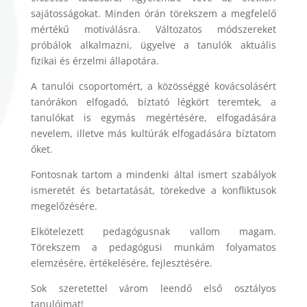
sajátosságokat. Minden órán törekszem a megfelelő
mértékű motiválásra. Változatos módszereket
próbálok alkalmazni, ügyelve a tanulók aktuális
fizikai és érzelmi állapotára.
A tanulói csoportomért, a közösséggé kovácsolásért
tanórákon elfogadó, bíztató légkört teremtek, a
tanulókat is egymás megértésére, elfogadására
nevelem, illetve más kultúrák elfogadására bíztatom
őket.
Fontosnak tartom a mindenki által ismert szabályok
ismeretét és betartatását, törekedve a konfliktusok
megelőzésére.
Elkötelezett pedagógusnak vallom magam.
Törekszem a pedagógusi munkám folyamatos
elemzésére, értékelésére, fejlesztésére.
Sok szeretettel várom leendő első osztályos
tanulóimat!