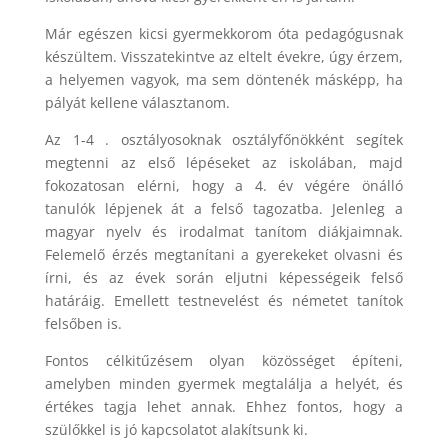
Már egészen kicsi gyermekkorom óta pedagógusnak
készültem. Visszatekintve az eltelt évekre, úgy érzem,
a helyemen vagyok, ma sem döntenék másképp, ha
pályát kellene választanom.
Az 1-4 . osztályosoknak osztályfőnökként segítek
megtenni az első lépéseket az iskolában, majd
fokozatosan elérni, hogy a 4. év végére önálló
tanulók lépjenek át a felső tagozatba. Jelenleg a
magyar nyelv és irodalmat tanítom diákjaimnak.
Felemelő érzés megtanítani a gyerekeket olvasni és
írni, és az évek során eljutni képességeik felső
határáig. Emellett testnevelést és németet tanítok
felsőben is.
Fontos célkitűzésem olyan közösséget építeni,
amelyben minden gyermek megtalálja a helyét, és
értékes tagja lehet annak. Ehhez fontos, hogy a
szülőkkel is jó kapcsolatot alakítsunk ki.