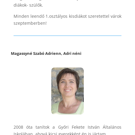
diákok- szülők.
Minden leendő 1.osztályos kisdiákot szeretettel várok
szeptemberben!
Magassyné Szabó Adrienn, Adri néni
2008 óta tanítok a Győri Fekete István Általános
Iskolában, ahová kicsi gyerekként én is jártam.