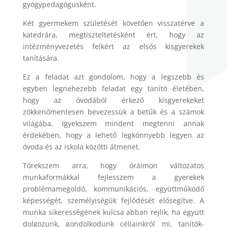
gyógypedagógusként.
Két gyermekem születését követően visszatérve a
katedrára, megtiszteltetésként ért, hogy az
intézményvezetés felkért az elsős kisgyerekek
tanítására.
Ez a feladat azt gondolom, hogy a legszebb és
egyben legnehezebb feladat egy tanító életében,
hogy az óvodából érkező kisgyerekeket
zökkenőmentesen bevezessük a betűk és a számok
világába. Igyekszem mindent megtenni annak
érdekében, hogy a lehető legkönnyebb legyen az
óvoda és az iskola közötti átmenet.
Törekszem arra, hogy óráimon változatos
munkaformákkal fejlesszem a gyerekek
problémamegoldó, kommunikációs, együttműködő
képességét, személyiségük fejlődését elősegítve. A
munka sikerességének kulcsa abban rejlik, ha együtt
dolgozunk, gondolkodunk céljainkról mi, tanítók-