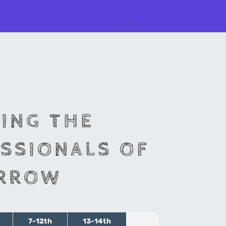
ING THE
SSIONALS OF
RROW
7-12th
13-14th