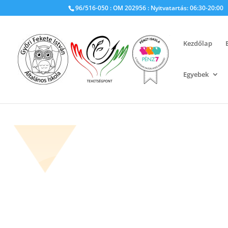
96/516-050 : OM 202956 : Nyitvatartás: 06:30-20:00
Kezdőlap
Egyebek