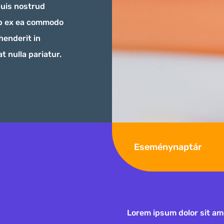
quis nostrud
uip ex ea commodo
henderit in
t nulla pariatur.
Eseménynaptár
Lorem ipsum dolor sit ame