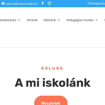
1% felajánlás
vuksuli@vuksuli.edu.hu
Beiskolázás
Híreink
Iskolánk
Pedagógiai munka
RÓLUNK
A mi iskolánk
Részletek