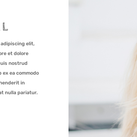
AL
dipiscing elit,
re et dolore
quis nostrud
uip ex ea commodo
henderit in
t nulla pariatur.