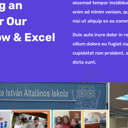
g an
eiusmod tempor incididun
enim ad minim veniam, qu
r Our
nisi ut aliquip ex ea co
ow & Excel
Duis aute irure dolor in r
cillum dolore eu fugiat n
cupidatat non proident, 
dicta sunt.