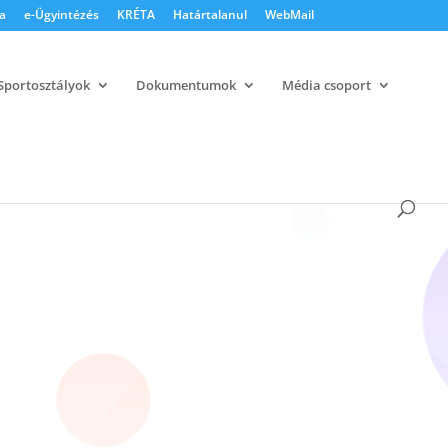
a
e-Ügyintézés
KRÉTA
Határtalanul
WebMail
Sportosztályok
Dokumentumok
Média csoport