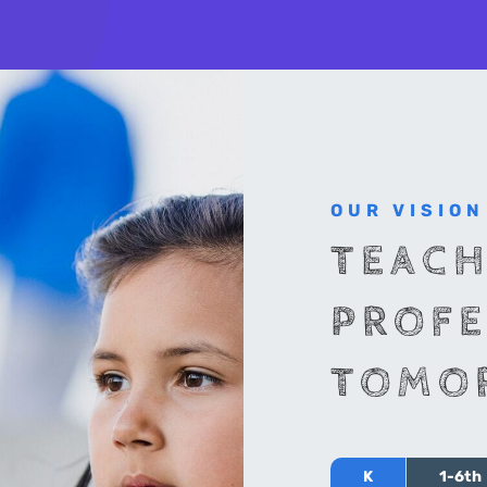
OUR VISION
TEACH
PROFE
TOMO
K
1-6th