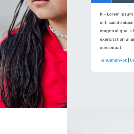
K – Lorem ipsum 
elit, sed do eius
magna aliqua. U
exercitation ull
consequat.
Tanulmányok
|
Cu