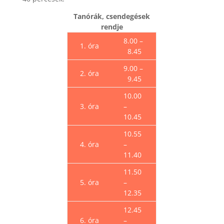
Tanórák, csendegések
rendje
8.00 –
1. óra
8.45
9.00 –
2. óra
9.45
10.00
3. óra
–
10.45
10.55
4. óra
–
11.40
11.50
5. óra
–
12.35
12.45
6. óra
–