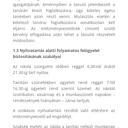
igazgatójának. Amennyiben a tanuló jelentkezett a
tanórán kívüli foglalkozásra, úgy köteles egész
tanévben azon részt venni. Mulasztás esetén a
kötelező tanórai foglalkozásra vonatkozóan kell
eljárni. Az intézményvezetőnek címzett szülői
kérvény elfogadása után lehet a tanulói részvételt
módosítani.
1.3 Nyitvatartás alatti folyamatos felügyelet
biztosításának szabályai
Az iskola szorgalmi időben reggel
6.00-tól
órától
21.30-ig
tart nyitva.
Tanítási szünetekben ügyeleti rend reggel 7-től
16.30-ig ügyeleti rend szerint üzemel. Az iskolát
szombaton, vasárnap és a munkaszüneti napokon –
rendezvények hiányában – zárva tartjuk.
A szokásos nyitvatartási rendtől való eltérésre az
intézményvezető ad engedélyt.
Szükség esetén az iskola a tanítás nélküli munkanap