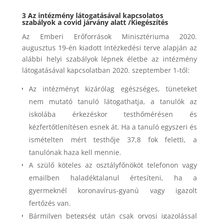
3 Az intézmény látogatásával kapcsolatos
szabályok a covid járvány alatt /Kiegészítés
Az Emberi Erőforrások Minisztériuma 2020.
augusztus 19-én kiadott Intézkedési terve alapján az
alábbi helyi szabályok lépnek életbe az intézmény
látogatásával kapcsolatban 2020. szeptember 1-től:
Az intézményt kizárólag egészséges, tüneteket
nem mutató tanuló látogathatja, a tanulók az
iskolába érkezéskor testhőmérésen és
kézfertőtlenítésen esnek át. Ha a tanuló egyszeri és
ismételten mért testhője 37,8 fok feletti, a
tanulónak haza kell mennie.
A szülő köteles az osztályfőnököt telefonon vagy
emailben haladéktalanul értesíteni, ha a
gyermeknél koronavírus-gyanú vagy igazolt
fertőzés van.
Bármilyen betegség után csak orvosi igazolással