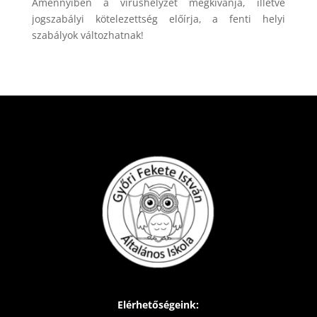
Amennyiben a vírushelyzet megkívánja, illetve
jogszabályi kötelezettség előírja, a fenti helyi
szabályok változhatnak!
Elérhetőségeink: