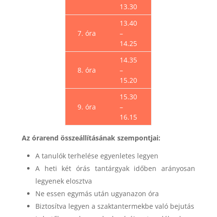
13.30
13.40
7. óra
–
14.25
14.35
8. óra
–
15.20
15.30
9. óra
–
16.15
Az órarend összeállításának szempontjai:
A tanulók terhelése egyenletes legyen
A heti két órás tantárgyak időben arányosan
legyenek elosztva
Ne essen egymás után ugyanazon óra
Biztosítva legyen a szaktantermekbe való bejutás