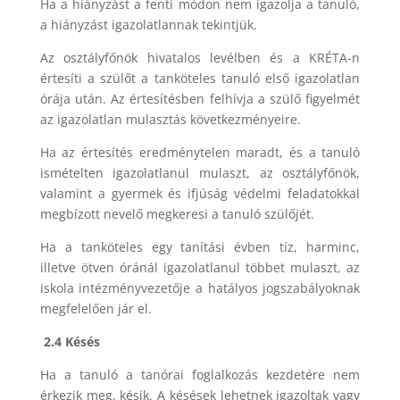
Ha a hiányzást a fenti módon nem igazolja a tanuló,
a hiányzást igazolatlannak tekintjük.
Az osztályfőnök hivatalos levélben és a KRÉTA-n
értesíti a szülőt a tanköteles tanuló első igazolatlan
órája után. Az értesítésben felhívja a szülő figyelmét
az igazolatlan mulasztás következményeire.
Ha az értesítés eredménytelen maradt, és a tanuló
ismételten igazolatlanul mulaszt, az osztályfőnök,
valamint a gyermek és ifjúság védelmi feladatokkal
megbízott nevelő megkeresi a tanuló szülőjét.
Ha a tanköteles egy tanítási évben tíz, harminc,
illetve ötven óránál igazolatlanul többet mulaszt, az
iskola intézményvezetője a hatályos jogszabályoknak
megfelelően jár el.
2.4 Késés
Ha a tanuló a tanórai foglalkozás kezdetére nem
érkezik meg, késik. A késések lehetnek igazoltak vagy