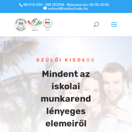
96/516-050 : OM 202956 : Nyitvatartás: 06:30-20:00
vuksuli@vuksuli.edu.hu
SZÜLŐI KISOKOS
Mindent az
iskolai
munkarend
lényeges
elemeiről