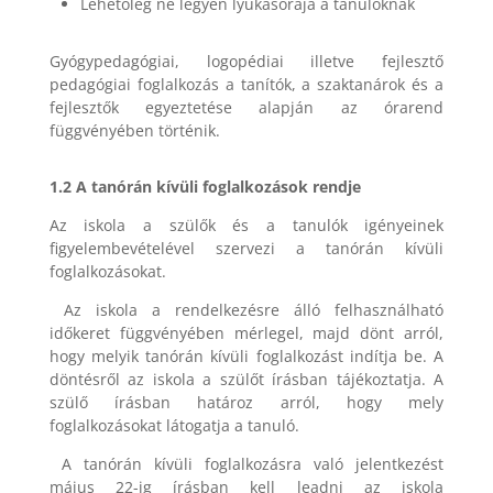
Lehetőleg ne legyen lyukasórája a tanulóknak
Gyógypedagógiai, logopédiai illetve fejlesztő
pedagógiai foglalkozás a tanítók, a szaktanárok és a
fejlesztők egyeztetése alapján az órarend
függvényében történik.
1.2 A tanórán kívüli foglalkozások rendje
Az iskola a szülők és a tanulók igényeinek
figyelembevételével szervezi a tanórán kívüli
foglalkozásokat.
Az iskola a rendelkezésre álló felhasználható
időkeret függvényében mérlegel, majd dönt arról,
hogy melyik tanórán kívüli foglalkozást indítja be. A
döntésről az iskola a szülőt írásban tájékoztatja. A
szülő írásban határoz arról, hogy mely
foglalkozásokat látogatja a tanuló.
A tanórán kívüli foglalkozásra való jelentkezést
május 22-ig írásban kell leadni az iskola