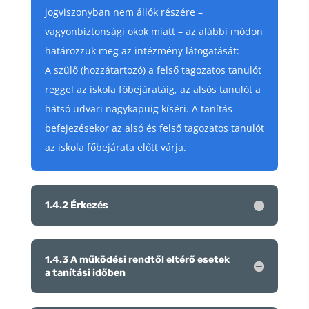
jogviszonyban nem állók részére –
vagyonbiztonsági okok miatt – az alábbi módon
határozzuk meg az intézmény látogatását:
A szülő (hozzátartozó) a felső tagozatos tanulót
reggel az iskola főbejáratáig, az alsós tanulót a
hátsó udvari nagykapuig kíséri. A tanítás
befejezésekor az alsó és felső tagozatos tanulót
az iskola főbejárata előtt várja.
1.4.2 Érkezés
1.4.3 A működési rendtől eltérő esetek
a tanítási időben