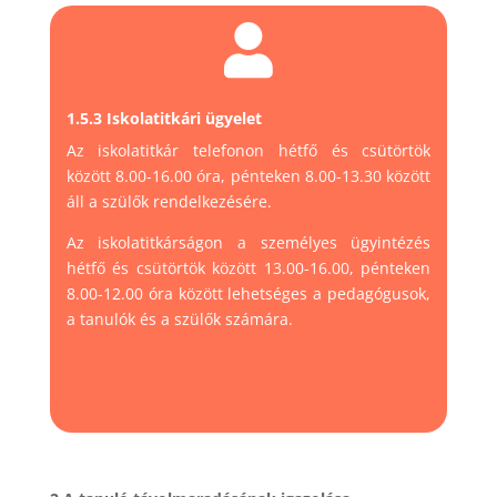

1.5.3 Iskolatitkári ügyelet
Az iskolatitkár telefonon hétfő és csütörtök
között 8.00-16.00 óra, pénteken 8.00-13.30 között
áll a szülők rendelkezésére.
Az iskolatitkárságon a személyes ügyintézés
hétfő és csütörtök között 13.00-16.00, pénteken
8.00-12.00 óra között lehetséges a pedagógusok,
a tanulók és a szülők számára.