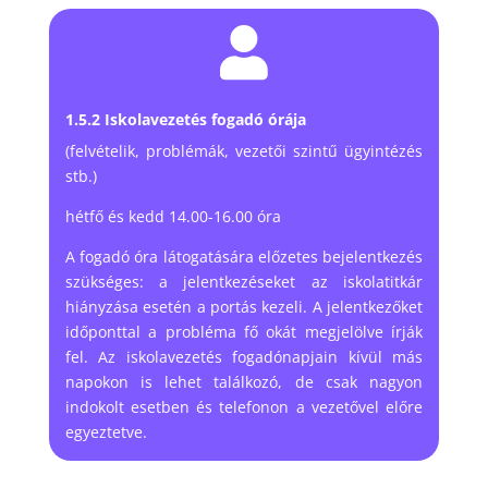

1.5.2 Iskolavezetés fogadó órája
(felvételik, problémák, vezetői szintű ügyintézés
stb.)
hétfő és kedd 14.00-16.00 óra
A fogadó óra látogatására előzetes bejelentkezés
szükséges: a jelentkezéseket az iskolatitkár
hiányzása esetén a portás kezeli. A jelentkezőket
időponttal a probléma fő okát megjelölve írják
fel. Az iskolavezetés fogadónapjain kívül más
napokon is lehet találkozó, de csak nagyon
indokolt esetben és telefonon a vezetővel előre
egyeztetve.