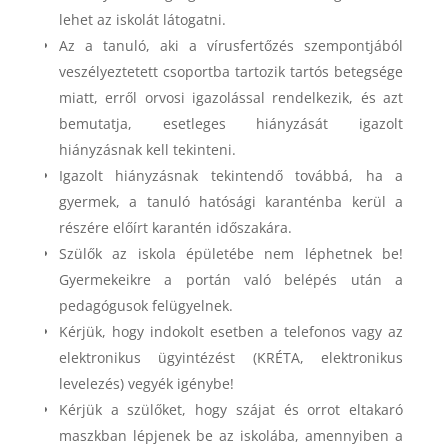
lehet az iskolát látogatni.
Az a tanuló, aki a vírusfertőzés szempontjából
veszélyeztetett csoportba tartozik tartós betegsége
miatt, erről orvosi igazolással rendelkezik, és azt
bemutatja, esetleges hiányzását igazolt
hiányzásnak kell tekinteni.
Igazolt hiányzásnak tekintendő továbbá, ha a
gyermek, a tanuló hatósági karanténba kerül a
részére előírt karantén időszakára.
Szülők az iskola épületébe nem léphetnek be!
Gyermekeikre a portán való belépés után a
pedagógusok felügyelnek.
Kérjük, hogy indokolt esetben a telefonos vagy az
elektronikus ügyintézést (KRÉTA, elektronikus
levelezés) vegyék igénybe!
Kérjük a szülőket, hogy szájat és orrot eltakaró
maszkban lépjenek be az iskolába, amennyiben a