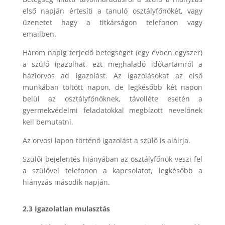
első napján értesíti a tanuló osztályfőnökét, vagy
üzenetet hagy a titkárságon telefonon vagy
emailben.
Három napig terjedő betegséget (egy évben egyszer)
a szülő igazolhat, ezt meghaladó időtartamról a
háziorvos ad igazolást. Az igazolásokat az első
munkában töltött napon, de legkésőbb két napon
belül az osztályfőnöknek, távolléte esetén a
gyermekvédelmi feladatokkal megbízott nevelőnek
kell bemutatni.
Az orvosi lapon történő igazolást a szülő is aláírja.
Szülői bejelentés hiányában az osztályfőnök veszi fel
a szülővel telefonon a kapcsolatot, legkésőbb a
hiányzás második napján.
2.3 Igazolatlan mulasztás