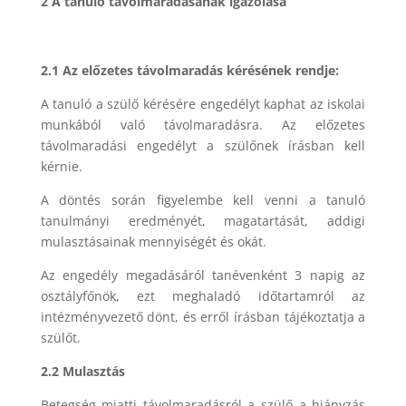
2 A tanuló távolmaradásának igazolása
2.1 Az előzetes távolmaradás kérésének rendje:
A tanuló a szülő kérésére engedélyt kaphat az iskolai
munkából való távolmaradásra. Az előzetes
távolmaradási engedélyt a szülőnek írásban kell
kérnie.
A döntés során figyelembe kell venni a tanuló
tanulmányi eredményét, magatartását, addigi
mulasztásainak mennyiségét és okát.
Az engedély megadásáról tanévenként 3 napig az
osztályfőnök, ezt meghaladó időtartamról az
intézményvezető dönt, és erről írásban tájékoztatja a
szülőt.
2.2 Mulasztás
Betegség miatti távolmaradásról a szülő a hiányzás