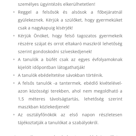
személyes ügyintézés elkerülhetetlen!
Reggel a felsősök és alsósok a főbejáratnál
gyülekeznek. Kérjük a szülőket, hogy gyermeküket
csak a nagykapuig kísérjék!
Kérjük Önöket, hogy felső tagozatos gyermekeik
részére szájat és orrot eltakaró maszkról lehetőség
szerint gondoskodni szíveskedjenek!
A tanulók a büfét csak az egyes évfolyamoknak
kijelölt időpontban látogathatják!
A tanulók ebédeltetése sávokban történik.
A felsős tanulók -a tantermek, ebédlő kivételével-
azon közösségi terekben, ahol nem megoldható a
1,5 méteres távolságtartás, lehetőség szerint
maszkban közlekedjenek!
Az osztályfőnökök az első napon részletesen
tájékoztatják a tanulókat a szabályokról.