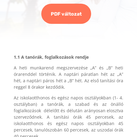
PDF változat
1.1 A tanórák, foglalkozások rendje
A heti munkarend megszervezése „A” és „B” heti
órarenddel történik. A naptári páratlan hét az „A”
hét, a naptári páros hét a „B” hét. Az első tanítási óra
reggel 8 órakor kezdődik.
Az iskolaotthonos és egész napos osztályokban (1- 4.
osztályban) a tanórák, a szabad és az önálló
foglalkozások délelőtt és délután arányosan elosztva
szerveződnek. A tanítási órák 45 percesek, az
iskolaotthonos és egész napos osztályokban 45
percesek, tanulószobán 60 percesek, az uszodai órák
40 percesek.